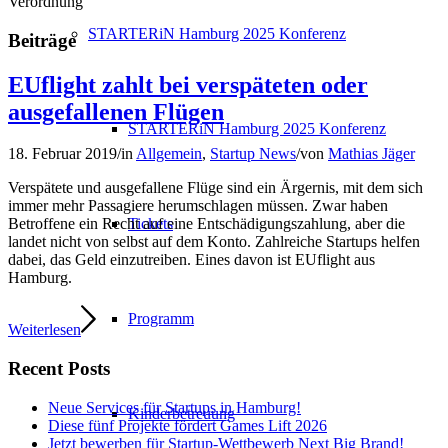
Verordnung
STARTERiN Hamburg 2025 Konferenz
Beiträge
EUflight zahlt bei verspäteten oder
ausgefallenen Flügen
STARTERiN Hamburg 2025 Konferenz
18. Februar 2019
/
in
Allgemein
,
Startup News
/
von
Mathias Jäger
Verspätete und ausgefallene Flüge sind ein Ärgernis, mit dem sich
immer mehr Passagiere herumschlagen müssen. Zwar haben
Tickets
Betroffene ein Recht auf eine Entschädigungszahlung, aber die
landet nicht von selbst auf dem Konto. Zahlreiche Startups helfen
dabei, das Geld einzutreiben. Eines davon ist EUflight aus
Hamburg.
Programm
Weiterlesen
Recent Posts
Neue Services für Startups in Hamburg!
Kinderbetreuung
Diese fünf Projekte fördert Games Lift 2026
Jetzt bewerben für Startup-Wettbewerb Next Big Brand!