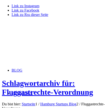
Link zu Instagram
Link zu Facebook
Link zu Rss dieser Seite
BLOG
Schlagwortarchiv für:
Fluggastrechte-Verordnung
STARTERiN
Du bist hier:
Startseite
1
/
Hamburg Startups Blog
2
/
Fluggastrechte-