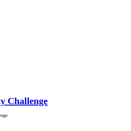
ty Challenge
enge