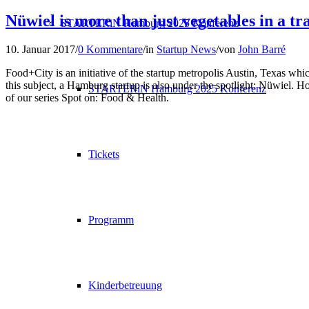
Nüwiel is more than just vegetables in a tra
STARTERiN Hamburg 2025 Konferenz
10. Januar 2017
/
0 Kommentare
/
in
Startup News
/
von
John Barré
Food+City is an initiative of the startup metropolis Austin, Texas whi
this subject, a Hamburg startup is also under the spotlight: Nüwiel. 
STARTERiN Hamburg 2025 Konferenz
of our series Spot on: Food & Health.
Tickets
Programm
Kinderbetreuung