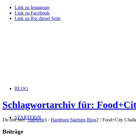
Link zu Instagram
Link zu Facebook
Link zu Rss dieser Seite
BLOG
Schlagwortarchiv für: Food+Ci
STARTERiN
Du bist hier:
Startseite
1
/
Hamburg Startups Blog
2
/
Food+City Chall
Beiträge