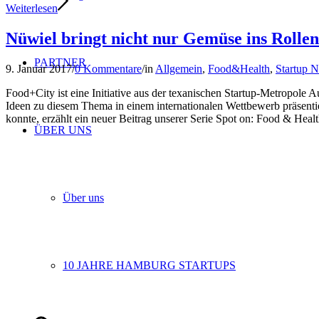
Weiterlesen
Nüwiel bringt nicht nur Gemüse ins Rollen
PARTNER
9. Januar 2017
/
0 Kommentare
/
in
Allgemein
,
Food&Health
,
Startup 
Food+City ist eine Initiative aus der texanischen Startup-Metropole 
Ideen zu diesem Thema in einem internationalen Wettbewerb präsenti
konnte, erzählt ein neuer Beitrag unserer Serie Spot on: Food & Healt
ÜBER UNS
Über uns
10 JAHRE HAMBURG STARTUPS