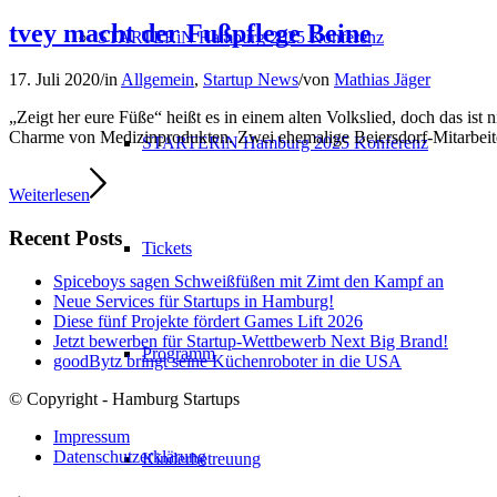
tvey macht der Fußpflege Beine
STARTERiN Hamburg 2025 Konferenz
17. Juli 2020
/
in
Allgemein
,
Startup News
/
von
Mathias Jäger
„Zeigt her eure Füße“ heißt es in einem alten Volkslied, doch das is
Charme von Medizinprodukten. Zwei ehemalige Beiersdorf-Mitarbeite
STARTERiN Hamburg 2025 Konferenz
Weiterlesen
Recent Posts
Tickets
Spiceboys sagen Schweißfüßen mit Zimt den Kampf an
Neue Services für Startups in Hamburg!
Diese fünf Projekte fördert Games Lift 2026
Jetzt bewerben für Startup-Wettbewerb Next Big Brand!
Programm
goodBytz bringt seine Küchenroboter in die USA
© Copyright - Hamburg Startups
Impressum
Datenschutzerklärung
Kinderbetreuung