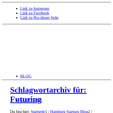
Link zu Instagram
Link zu Facebook
Link zu Rss dieser Seite
BLOG
Schlagwortarchiv für:
Futuring
STARTERiN
Du bist hier:
Startseite
1
/
Hamburg Startups Blog
2
/