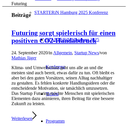
Futuring
STARTERiN Hamburg 2025 Konferenz
Beiträge
Futuring sorgt spielerisch für einen
positiven CO2-Handabdruck
STARTERiN Hamburg 2025
24. September 2020
/
in
Allgemein
,
Startup News
/
von
Mathias Jäger
Konferenz
Klima- und Umweltschutz geht uns alle an und die
meisten sind auch bereit, etwas dafür zu tun. Oft bleibt es
aber bei den guten Vorsätzen, seinen Alltag nachhaltiger
zu gestalten. Es fehlen konkrete Handlungsideen oder die
entscheidende Motivation, sie tatsächlich umzusetzen.
Das Startup Futuring möchte Menschen mit spielerischen
Tickets
Elementen dazu animieren, ihren Beitrag für eine bessere
Zukunft zu leisten.
Weiterlesen
Programm