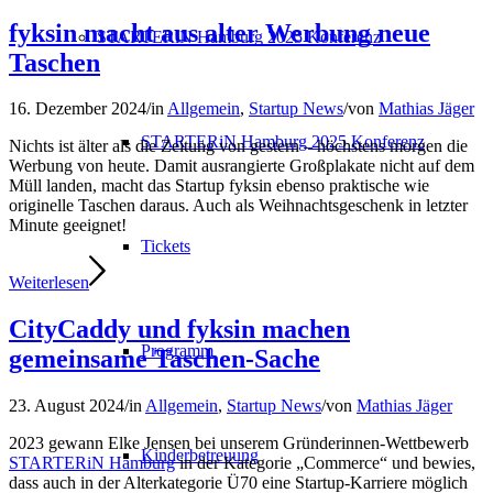
fyksin macht aus alter Werbung neue
STARTERiN Hamburg 2025 Konferenz
Taschen
16. Dezember 2024
/
in
Allgemein
,
Startup News
/
von
Mathias Jäger
STARTERiN Hamburg 2025 Konferenz
Nichts ist älter als die Zeitung von gestern – höchstens morgen die
Werbung von heute. Damit ausrangierte Großplakate nicht auf dem
Müll landen, macht das Startup fyksin ebenso praktische wie
originelle Taschen daraus. Auch als Weihnachtsgeschenk in letzter
Minute geeignet!
Tickets
Weiterlesen
CityCaddy und fyksin machen
Programm
gemeinsame Taschen-Sache
23. August 2024
/
in
Allgemein
,
Startup News
/
von
Mathias Jäger
2023 gewann Elke Jensen bei unserem Gründerinnen-Wettbewerb
Kinderbetreuung
STARTERiN Hamburg
in der Kategorie „Commerce“ und bewies,
dass auch in der Alterkategorie Ü70 eine Startup-Karriere möglich