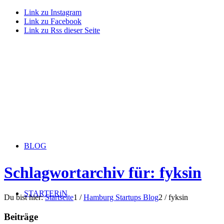
Link zu Instagram
Link zu Facebook
Link zu Rss dieser Seite
BLOG
Schlagwortarchiv für: fyksin
STARTERiN
Du bist hier:
Startseite
1
/
Hamburg Startups Blog
2
/
fyksin
Beiträge