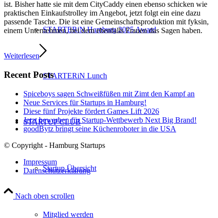
ist. Bisher hatte sie mit dem CityCaddy einen ebenso schicken wie
praktischen Einkaufstrolley im Angebot, jetzt folgt ein eine dazu
passende Tasche. Die ist eine Gemeinschaftsproduktion mit fyksin,
STARTERiN Hamburg 2025 Award
einem Unternehmen, bei dem ebenfalls Frauen das Sagen haben.
Weiterlesen
Recent Posts
STARTERiN Lunch
Spiceboys sagen Schweißfüßen mit Zimt den Kampf an
Neue Services für Startups in Hamburg!
Diese fünf Projekte fördert Games Lift 2026
Jetzt bewerben für Startup-Wettbewerb Next Big Brand!
STARTUP CLUB
goodBytz bringt seine Küchenroboter in die USA
© Copyright - Hamburg Startups
Impressum
Startup Übersicht
Datenschutzerklärung
Nach oben scrollen
Mitglied werden