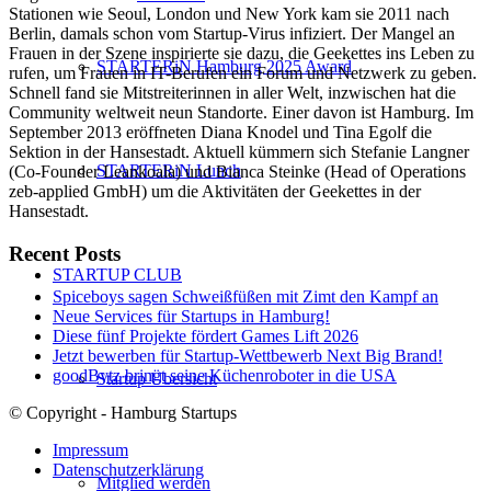
Stationen wie Seoul, London und New York kam sie 2011 nach
Berlin, damals schon vom Startup-Virus infiziert. Der Mangel an
Frauen in der Szene inspirierte sie dazu, die Geekettes ins Leben zu
STARTERiN Hamburg 2025 Award
rufen, um Frauen in IT-Berufen ein Forum und Netzwerk zu geben.
Schnell fand sie Mitstreiterinnen in aller Welt, inzwischen hat die
Community weltweit neun Standorte. Einer davon ist Hamburg. Im
September 2013 eröffneten Diana Knodel und Tina Egolf die
Sektion in der Hansestadt. Aktuell kümmern sich Stefanie Langner
STARTERiN Lunch
(Co-Founder Leankoala) und Bianca Steinke (Head of Operations
zeb-applied GmbH) um die Aktivitäten der Geekettes in der
Hansestadt.
Recent Posts
STARTUP CLUB
Spiceboys sagen Schweißfüßen mit Zimt den Kampf an
Neue Services für Startups in Hamburg!
Diese fünf Projekte fördert Games Lift 2026
Jetzt bewerben für Startup-Wettbewerb Next Big Brand!
goodBytz bringt seine Küchenroboter in die USA
Startup Übersicht
© Copyright - Hamburg Startups
Impressum
Datenschutzerklärung
Mitglied werden