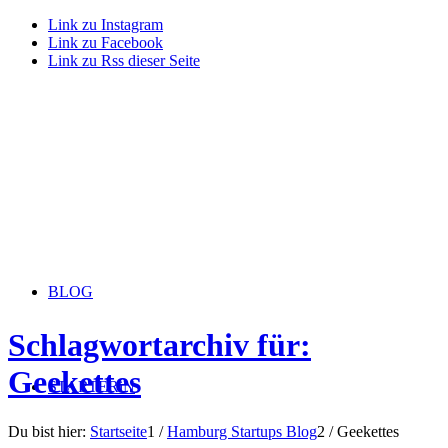
Link zu Instagram
Link zu Facebook
Link zu Rss dieser Seite
BLOG
Schlagwortarchiv für:
Geekettes
STARTERiN
Du bist hier:
Startseite
1
/
Hamburg Startups Blog
2
/
Geekettes