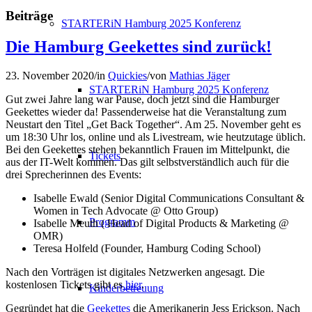
Beiträge
STARTERiN Hamburg 2025 Konferenz
Die Hamburg Geekettes sind zurück!
23. November 2020
/
in
Quickies
/
von
Mathias Jäger
STARTERiN Hamburg 2025 Konferenz
Gut zwei Jahre lang war Pause, doch jetzt sind die Hamburger
Geekettes wieder da! Passenderweise hat die Veranstaltung zum
Neustart den Titel „Get Back Together“. Am 25. November geht es
um 18:30 Uhr los, online und als Livestream, wie heutzutage üblich.
Bei den Geekettes stehen bekanntlich Frauen im Mittelpunkt, die
Tickets
aus der IT-Welt kommen. Das gilt selbstverständlich auch für die
drei Sprecherinnen des Events:
Isabelle Ewald (Senior Digital Communications Consultant &
Women in Tech Advocate @ Otto Group)
Programm
Isabelle Meuth ( Head of Digital Products & Marketing @
OMR)
Teresa Holfeld (Founder, Hamburg Coding School)
Nach den Vorträgen ist digitales Netzwerken angesagt. Die
kostenlosen Tickets gibt es
hier
.
Kinderbetreuung
Gegründet hat die
Geekettes
die Amerikanerin Jess Erickson. Nach