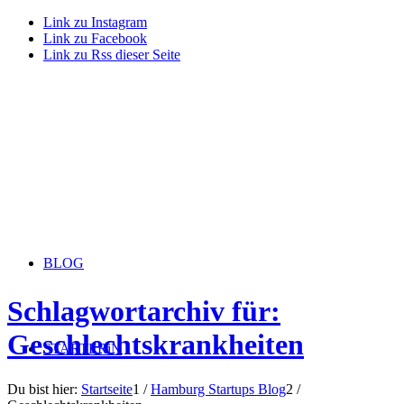
Link zu Instagram
Link zu Facebook
Link zu Rss dieser Seite
BLOG
Schlagwortarchiv für:
Geschlechtskrankheiten
STARTERiN
Du bist hier:
Startseite
1
/
Hamburg Startups Blog
2
/