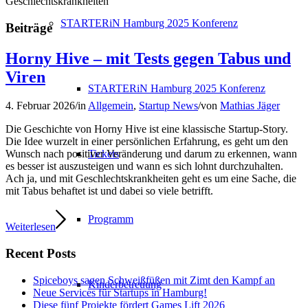
Geschlechtskrankheiten
STARTERiN Hamburg 2025 Konferenz
Beiträge
Horny Hive – mit Tests gegen Tabus und
Viren
STARTERiN Hamburg 2025 Konferenz
4. Februar 2026
/
in
Allgemein
,
Startup News
/
von
Mathias Jäger
Die Geschichte von Horny Hive ist eine klassische Startup-Story.
Die Idee wurzelt in einer persönlichen Erfahrung, es geht um den
Tickets
Wunsch nach positiver Veränderung und darum zu erkennen, wann
es besser ist auszusteigen und wann es sich lohnt durchzuhalten.
Ach ja, und mit Geschlechtskrankheiten geht es um eine Sache, die
mit Tabus behaftet ist und dabei so viele betrifft.
Programm
Weiterlesen
Recent Posts
Spiceboys sagen Schweißfüßen mit Zimt den Kampf an
Kinderbetreuung
Neue Services für Startups in Hamburg!
Diese fünf Projekte fördert Games Lift 2026