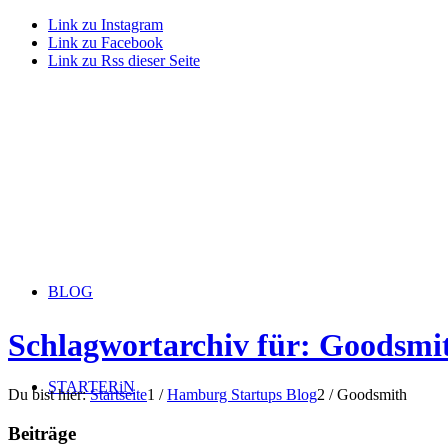
Link zu Instagram
Link zu Facebook
Link zu Rss dieser Seite
BLOG
Schlagwortarchiv für: Goodsmi
STARTERiN
Du bist hier:
Startseite
1
/
Hamburg Startups Blog
2
/
Goodsmith
Beiträge