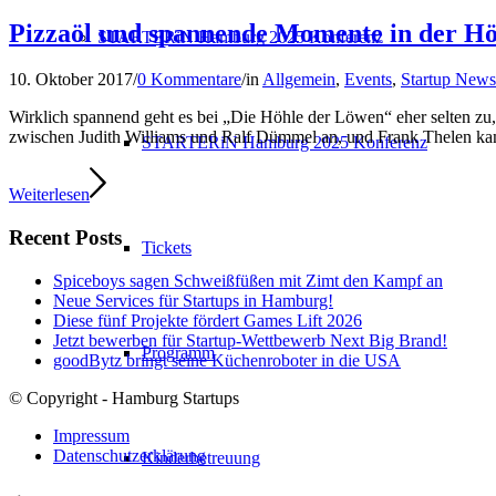
Pizzaöl und spannende Momente in der H
STARTERiN Hamburg 2025 Konferenz
10. Oktober 2017
/
0 Kommentare
/
in
Allgemein
,
Events
,
Startup News
Wirklich spannend geht es bei „Die Höhle der Löwen“ eher selten zu, 
zwischen Judith Williams und Ralf Dümmel an, und Frank Thelen kam
STARTERiN Hamburg 2025 Konferenz
Weiterlesen
Recent Posts
Tickets
Spiceboys sagen Schweißfüßen mit Zimt den Kampf an
Neue Services für Startups in Hamburg!
Diese fünf Projekte fördert Games Lift 2026
Jetzt bewerben für Startup-Wettbewerb Next Big Brand!
Programm
goodBytz bringt seine Küchenroboter in die USA
© Copyright - Hamburg Startups
Impressum
Datenschutzerklärung
Kinderbetreuung