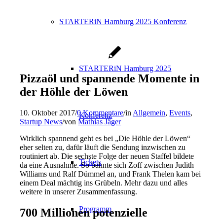
STARTERiN Hamburg 2025 Konferenz
STARTERiN Hamburg 2025
Pizzaöl und spannende Momente in
der Höhle der Löwen
10. Oktober 2017
/
0 Kommentare
/
in
Allgemein
,
Events
,
Konferenz
Startup News
/
von
Mathias Jäger
Wirklich spannend geht es bei „Die Höhle der Löwen“
eher selten zu, dafür läuft die Sendung inzwischen zu
routiniert ab. Die sechste Folge der neuen Staffel bildete
Tickets
da eine Ausnahme. So bahnte sich Zoff zwischen Judith
Williams und Ralf Dümmel an, und Frank Thelen kam bei
einem Deal mächtig ins Grübeln. Mehr dazu und alles
weitere in unserer Zusammenfassung.
Programm
700 Millionen potenzielle