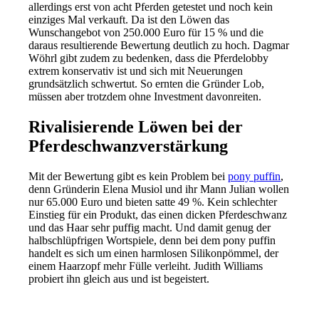
allerdings erst von acht Pferden getestet und noch kein
einziges Mal verkauft. Da ist den Löwen das
Wunschangebot von 250.000 Euro für 15 % und die
daraus resultierende Bewertung deutlich zu hoch. Dagmar
Wöhrl gibt zudem zu bedenken, dass die Pferdelobby
extrem konservativ ist und sich mit Neuerungen
grundsätzlich schwertut. So ernten die Gründer Lob,
müssen aber trotzdem ohne Investment davonreiten.
Rivalisierende Löwen bei der
Pferdeschwanzverstärkung
Mit der Bewertung gibt es kein Problem bei
pony puffin
,
denn Gründerin Elena Musiol und ihr Mann Julian wollen
nur 65.000 Euro und bieten satte 49 %. Kein schlechter
Einstieg für ein Produkt, das einen dicken Pferdeschwanz
und das Haar sehr puffig macht. Und damit genug der
halbschlüpfrigen Wortspiele, denn bei dem pony puffin
handelt es sich um einen harmlosen Silikonpömmel, der
einem Haarzopf mehr Fülle verleiht. Judith Williams
probiert ihn gleich aus und ist begeistert.