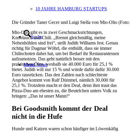
10 JAHRE HAMBURG STARTUPS
Die Gründer Taner Gecer und Luigi Stella von Mio-Olio (Foto
Mio-Olio gibt es in zwei Geschmacksrichtungen,
Suche
Knoblauch und Chili. „Brennt gleichmäßig, meine
Nebenhöhlen sind frei“, stellt Judith Williams fest. Genau
richtig für Dagmar Wöhrl, die enthüllt, dass sie immer
Chilischoten dabei hat, um bei Bedarf ihr Restaurantessen
aufzumotzen. Das geht natürlich besser mit den
praktischen Ölen, weshalb sie 40.000 Euro für 25,1 %
Menü
Menü
bietet. Judith will nur 15 % und würde dafür dafür 30.000
Euro rausrücken. Das den Zahlen nach schlechteste
Angebot kommt von Ralf Dümmel, nämlich 30.000 für
25,1 %. Trotzdem macht er den Deal, denn ihm traut das
Pizza-Duo am ehesten zu, die Beutelchen unters Volk zu
bringen: „Das ist unser Mann!“
Bei Goodsmith kommt der Deal
nicht in die Hufe
Hunde und Katzen waren schon häufiger im Löwenkäfig