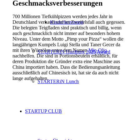
Geschmacksverbesserungen
700 Millionen Tiefkühlpizzen werden jedes Jahr in
Deutschland verkauft und im Zweifelsfall auch gegessen.
Kinderbetreuung
Die belegten Teigfladen sind praktisch und billig, wenn
auch geschmacklich nicht immer auf besonders hohem
Niveau. Unter dem Motto „Pimp your Pizza“ wollen die
langjährigen Kumpels Luigi Stella und Taner Gecer da
mit ihren Würzölen unter dem Namen
Mio-Olio
STARTERiN Hamburg 2025 Award
nachhelfen. Die sind in Portionsbeuteln erhältlich, für
deren Produktion die Gründer extra eine Maschine aus
China importiert haben. Dass die Bedienungsanleitung
ausschließlich auf Chinesisch ist, hat sie da auch nicht
lange aufgehalten.
STARTERiN Lunch
STARTUP CLUB