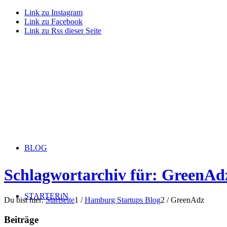
Link zu Instagram
Link zu Facebook
Link zu Rss dieser Seite
BLOG
Schlagwortarchiv für: GreenAd
STARTERiN
Du bist hier:
Startseite
1
/
Hamburg Startups Blog
2
/
GreenAdz
Beiträge