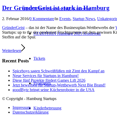
Der GründerGeist ist stark in Hamburg
STARTERiN Hamburg 2025 Konferenz
2. Februar 2016
/
0 Kommentare
/
in
Events
,
Startup News
,
Unkategoris
GründerGeist
– das ist der Name des Businessplan-Wettbewerbs der
Startups: up to the sky produziert Fruchtgummis mit dem gewissen K
STARTERiN Hamburg 2025 Konferenz
Stoffen auf die Spur.
Weiterlesen
Tickets
Recent Posts
Spiceboys sagen Schweißfüßen mit Zimt den Kampf an
Neue Services für Startups in Hamburg!
Diese fünf Projekte fördert Games Lift 2026
Programm
Jetzt bewerben für Startup-Wettbewerb Next Big Brand!
goodBytz bringt seine Küchenroboter in die USA
© Copyright - Hamburg Startups
Impressum
Kinderbetreuung
Datenschutzerklärung