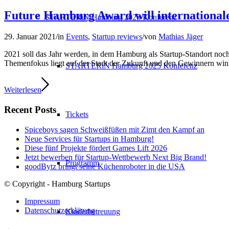
Future Hamburg Award will international
STARTERiN Hamburg 2025 Konferenz
29. Januar 2021
/
in
Events
,
Startup reviews
/
von
Mathias Jäger
2021 soll das Jahr werden, in dem Hamburg als Startup-Standort noc
Themenfokus liegt auf der Stadt der Zukunft und den Gewinnern winkt
STARTERiN Hamburg 2025 Konferenz
Weiterlesen
Recent Posts
Tickets
Spiceboys sagen Schweißfüßen mit Zimt den Kampf an
Neue Services für Startups in Hamburg!
Diese fünf Projekte fördert Games Lift 2026
Jetzt bewerben für Startup-Wettbewerb Next Big Brand!
Programm
goodBytz bringt seine Küchenroboter in die USA
© Copyright - Hamburg Startups
Impressum
Datenschutzerklärung
Kinderbetreuung