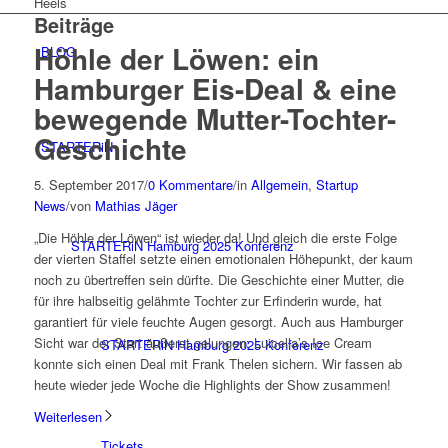
Heels
Beiträge
Höhle der Löwen: ein
BLOG
Hamburger Eis-Deal & eine
bewegende Mutter-Tochter-
Geschichte
STARTERiN
5. September 2017
/
0 Kommentare
/
in
Allgemein
,
Startup
News
/
von
Mathias Jäger
„Die Höhle der Löwen“ ist wieder da! Und gleich die erste Folge
STARTERiN Hamburg 2025 Konferenz
der vierten Staffel setzte einen emotionalen Höhepunkt, der kaum
noch zu übertreffen sein dürfte. Die Geschichte einer Mutter, die
für ihre halbseitig gelähmte Tochter zur Erfinderin wurde, hat
garantiert für viele feuchte Augen gesorgt. Auch aus Hamburger
Sicht war der Start äußerst gelungen: Luicella’s Ice Cream
STARTERiN Hamburg 2025 Konferenz
konnte sich einen Deal mit Frank Thelen sichern. Wir fassen ab
heute wieder jede Woche die Highlights der Show zusammen!
Weiterlesen
Tickets