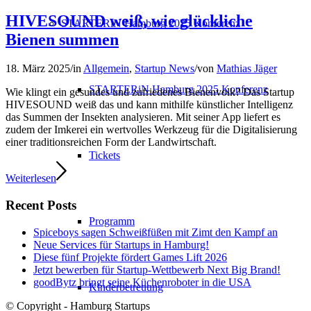
HIVESOUND weiß, wie glückliche
STARTERiN Hamburg 2025 Konferenz
Bienen summen
18. März 2025
/
in
Allgemein
,
Startup News
/
von
Mathias Jäger
STARTERiN Hamburg 2025 Konferenz
Wie klingt ein gesundes und zufriedenes Bienenvolk? Das Startup
HIVESOUND weiß das und kann mithilfe künstlicher Intelligenz
das Summen der Insekten analysieren. Mit seiner App liefert es
zudem der Imkerei ein wertvolles Werkzeug für die Digitalisierung
einer traditionsreichen Form der Landwirtschaft.
Tickets
Weiterlesen
Recent Posts
Programm
Spiceboys sagen Schweißfüßen mit Zimt den Kampf an
Neue Services für Startups in Hamburg!
Diese fünf Projekte fördert Games Lift 2026
Jetzt bewerben für Startup-Wettbewerb Next Big Brand!
goodBytz bringt seine Küchenroboter in die USA
Kinderbetreuung
© Copyright - Hamburg Startups