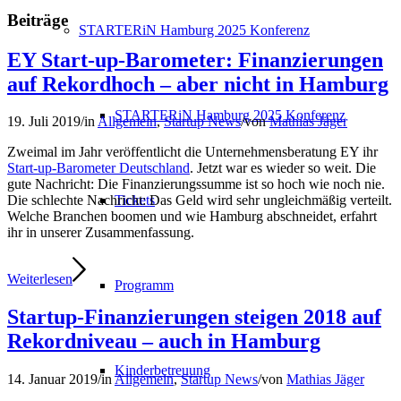
Beiträge
STARTERiN Hamburg 2025 Konferenz
EY Start-up-Barometer: Finanzierungen
auf Rekordhoch – aber nicht in Hamburg
STARTERiN Hamburg 2025 Konferenz
19. Juli 2019
/
in
Allgemein
,
Startup News
/
von
Mathias Jäger
Zweimal im Jahr veröffentlicht die Unternehmensberatung EY ihr
Start-up-Barometer Deutschland
. Jetzt war es wieder so weit. Die
gute Nachricht: Die Finanzierungssumme ist so hoch wie noch nie.
Tickets
Die schlechte Nachricht: Das Geld wird sehr ungleichmäßig verteilt.
Welche Branchen boomen und wie Hamburg abschneidet, erfahrt
ihr in unserer Zusammenfassung.
Weiterlesen
Programm
Startup-Finanzierungen steigen 2018 auf
Rekordniveau – auch in Hamburg
Kinderbetreuung
14. Januar 2019
/
in
Allgemein
,
Startup News
/
von
Mathias Jäger