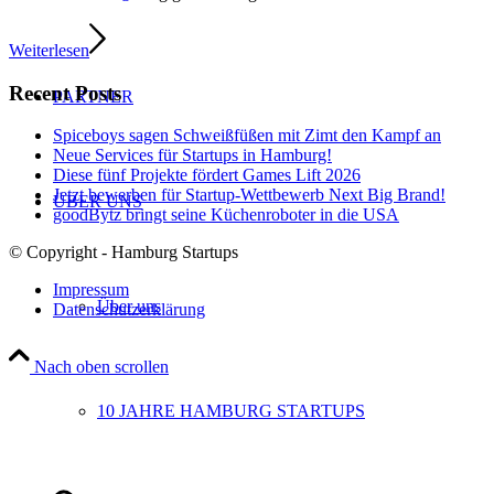
Weiterlesen
Recent Posts
PARTNER
Spiceboys sagen Schweißfüßen mit Zimt den Kampf an
Neue Services für Startups in Hamburg!
Diese fünf Projekte fördert Games Lift 2026
Jetzt bewerben für Startup-Wettbewerb Next Big Brand!
ÜBER UNS
goodBytz bringt seine Küchenroboter in die USA
© Copyright - Hamburg Startups
Impressum
Über uns
Datenschutzerklärung
Nach oben scrollen
10 JAHRE HAMBURG STARTUPS