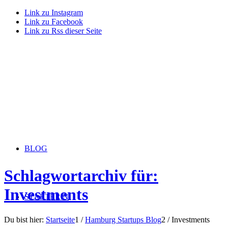
Link zu Instagram
Link zu Facebook
Link zu Rss dieser Seite
BLOG
Schlagwortarchiv für:
Investments
STARTERiN
Du bist hier:
Startseite
1
/
Hamburg Startups Blog
2
/
Investments