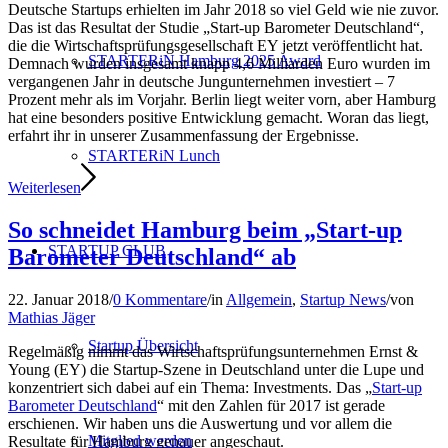
Deutsche Startups erhielten im Jahr 2018 so viel Geld wie nie zuvor.
Das ist das Resultat der Studie „Start-up Barometer Deutschland“,
die die Wirtschaftsprüfungsgesellschaft EY jetzt veröffentlicht hat.
STARTERiN Hamburg 2025 Award
Demnach wurden insgesamt knapp 4,6 Milliarden Euro wurden im
vergangenen Jahr in deutsche Jungunternehmen investiert – 7
Prozent mehr als im Vorjahr. Berlin liegt weiter vorn, aber Hamburg
hat eine besonders positive Entwicklung gemacht. Woran das liegt,
erfahrt ihr in unserer Zusammenfassung der Ergebnisse.
STARTERiN Lunch
Weiterlesen
So schneidet Hamburg beim „Start-up
STARTUP CLUB
Barometer Deutschland“ ab
22. Januar 2018
/
0 Kommentare
/
in
Allgemein
,
Startup News
/
von
Mathias Jäger
Startup Übersicht
Regelmäßig nimmt das Wirtschaftsprüfungsunternehmen Ernst &
Young (EY) die Startup-Szene in Deutschland unter die Lupe und
konzentriert sich dabei auf ein Thema: Investments. Das „
Start-up
Barometer Deutschland
“ mit den Zahlen für 2017 ist gerade
erschienen. Wir haben uns die Auswertung und vor allem die
Mitglied werden
Resultate für Hamburg genauer angeschaut.