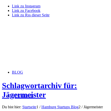
Link zu Instagram
Link zu Facebook
Link zu Rss dieser Seite
BLOG
Schlagwortarchiv für:
Jägermeister
STARTERiN
Du bist hier:
Startseite
1
/
Hamburg Startups Blog
2
/
Jägermeister