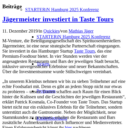
Beiträge
STARTERiN Hamburg 2025 Konferenz
Jägermeister investiert in Taste Tours
11. Dezember 2019
/
in
Quickies
/
von
Mathias Jäger
STARTERiN Hamburg 2025 Konferenz
M-Venture, die Beteiligungsgesellschaft des Spirituosenherstellers
Jägermeister, ist eine neue strategische Partnerschaft eingegangen.
Sie investiert in das Hamburger Startup
Taste Tours
, das eine
Premium-Foodtour bietet. In vier Stunden werden vier der
angesagtesten Restaurants und Bars der jeweiligen Stadt besucht,
Tickets
inklusive unvergesslicher Erlebnisse und neuer Bekanntschaften.
Über die Investmentsumme wurde Stillschweigen vereinbart.
„In unserem Kleinbus nehmen wir bis zu sieben Teilnehmer auf eine
echte Foodsafari mit. Denn es gibt an jedem Stopp nicht nur etwas
Programm
zu probieren – unsere Touren schaffen auch Raum für einen Blick
hinter die Kulissen und die Geschichten der jeweiligen Restaurants“,
erklärt Patrick Kosmala, Co-Founder von Taste Tours. Das Startup
bietet nicht nur ein exklusives Erlebnis für die Teilnehmer, sondern
unterstützt auch die Gastronomie. Neben der Möglichkeit,
neue
Stammkunden zu gewinnen, erhalten die Restaurants und Bars
Kinderbetreuung
zusätzliche Aufmerksamkeit durch Influencer und Medienvertreter.
Einen Erfahrungsbericht könnt ihr
hier
nachlesen.