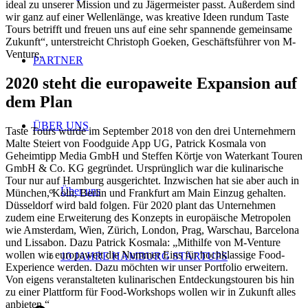
ideal zu unserer Mission und zu Jägermeister passt. Außerdem sind
wir ganz auf einer Wellenlänge, was kreative Ideen rundum Taste
Tours betrifft und freuen uns auf eine sehr spannende gemeinsame
Zukunft“, unterstreicht Christoph Goeken, Geschäftsführer von M-
Venture.
PARTNER
2020 steht die europaweite Expansion auf
dem Plan
ÜBER UNS
Taste Tours wurde im September 2018 von den drei Unternehmern
Malte Steiert von Foodguide App UG, Patrick Kosmala von
Geheimtipp Media GmbH und Steffen Körtje von Waterkant Touren
GmbH & Co. KG gegründet. Ursprünglich war die kulinarische
Tour nur auf Hamburg ausgerichtet. Inzwischen hat sie aber auch in
Über uns
München, Köln, Berlin und Frankfurt am Main Einzug gehalten.
Düsseldorf wird bald folgen. Für 2020 plant das Unternehmen
zudem eine Erweiterung des Konzepts in europäische Metropolen
wie Amsterdam, Wien, Zürich, London, Prag, Warschau, Barcelona
und Lissabon. Dazu Patrick Kosmala: „Mithilfe von M-Venture
wollen wir europaweit die Nummer Eins für hochklassige Food-
10 JAHRE HAMBURG STARTUPS
Experience werden. Dazu möchten wir unser Portfolio erweitern.
Von eigens veranstalteten kulinarischen Entdeckungstouren bis hin
zu einer Plattform für Food-Workshops wollen wir in Zukunft alles
anbieten.“