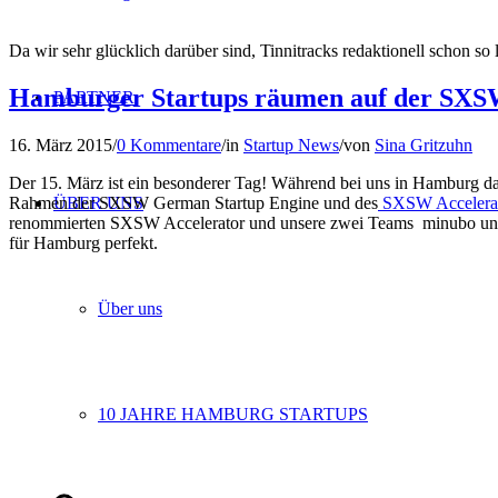
Da wir sehr glücklich darüber sind, Tinnitracks redaktionell schon s
Hamburger Startups räumen auf der SXS
PARTNER
16. März 2015
/
0 Kommentare
/
in
Startup News
/
von
Sina Gritzuhn
Der 15. März ist ein besonderer Tag! Während bei uns in Hamburg das 
ÜBER UNS
Rahmen der SXSW German Startup Engine und des
SXSW Accelerat
renommierten SXSW Accelerator und unsere zwei Teams minubo und
für Hamburg perfekt.
Über uns
10 JAHRE HAMBURG STARTUPS