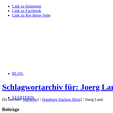
Link zu Instagram
Link zu Facebook
Link zu Rss dieser Seite
BLOG
Schlagwortarchiv für: Joerg La
STARTERiN
Du bist hier:
Startseite
1
/
Hamburg Startups Blog
2
/
Joerg Land
Beiträge