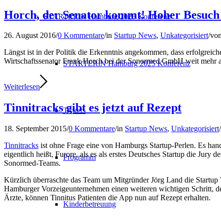
Horch, der Senator kommt! Hoher Besuch
STARTERiN Hamburg 2025 Konferenz
26. August 2016
/
0 Kommentare
/
in
Startup News
,
Unkategorisiert
/
vo
Längst ist in der Politik die Erkenntnis angekommen, dass erfolgreich
Wirtschaftssenator Frank Horch bei der Sonormed GmbH weit mehr als
STARTERiN Hamburg 2025 Konferenz
Weiterlesen
Tinnitracks gibt es jetzt auf Rezept
Tickets
18. September 2015
/
0 Kommentare
/
in
Startup News
,
Unkategorisiert
/
Tinnitracks
ist ohne Frage eine von Hamburgs Startup-Perlen. Es han
eigentlich heißt, Furore, als es als erstes Deutsches Startup die Jury d
Programm
Sonormed-Teams.
Kürzlich überraschte das Team um Mitgründer Jörg Land die Startup 
Hamburger Vorzeigeunternehmen einen weiteren wichtigen Schritt, 
Ärzte, können Tinnitus Patienten die App nun auf Rezept erhalten.
Kinderbetreuung