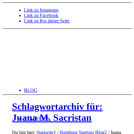
Link zu Instagram
Link zu Facebook
Link zu Rss dieser Seite
BLOG
Schlagwortarchiv für:
Juana M. Sacristan
STARTERiN
Du bist hier:
Startseite
1
/
Hamburg Startups Blog
2
/
Juana