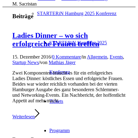
M. Sacristan
STARTERiN Hamburg 2025 Konferenz
Beiträge
Ladies Dinner – wo sich
erfolgreiche Frauen treffen
STARTERiN Hamburg 2025
15. Dezember 2016
/
0 Kommentare
/
in
Allgemein
,
Events
,
Startup News
/
von
Mathias Jäger
Konferenz
Zwei Komponenten braucht es für ein erfolgreiches
Ladies Dinner: köstliches Essen und erfolgreiche Frauen.
Beides war wieder reichlich vorhanden bei der vierten
Hamburger Ausgabe des ganz besonderen Schlemmer-
und Networking-Events. Ein Nachbericht, der hoffentlicht
Appetit auf mehr macht.
Tickets
Weiterlesen
Programm