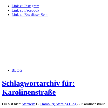
Link zu Instagram
Link zu Facebook
Link zu Rss dieser Seite
BLOG
Schlagwortarchiv für:
Karolinenstraße
STARTERiN
Du bist hier:
Startseite
1
/
Hamburg Startups Blog
2
/
Karolinenstraße