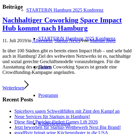
Beiträge
STARTERiN Hamburg 2025 Konferenz
Nachhaltiger Coworking Space Impact
Hub kommt nach Hamburg
STARTERiN Hamburg 2025 Konferenz
11. Juli 2019
/
in
Allgemein
,
Startup News
/
von
Mathias Jäger
In über 100 Städten gibt es bereits einen Impact Hub – und sehr bald
auch in Hamburg! Ziel des weltweiten Netzwerks ist es, nachhaltige
und sozial gerechte Geschäftsmodelle voranzubringen. Für die
Tickets
Ausstattung des geplanten Coworking Spaces ist gerade eine
Crowdfunding-Kampagne angelaufen.
Weiterlesen
Programm
Recent Posts
Spiceboys sagen Schweißfüßen mit Zimt den Kampf an
Neue Services für Startups in Hamburg!
Diese fünf Projekte fördert Games Lift 2026
Kinderbetreuung
Jetzt bewerben für Startup-Wettbewerb Next Big Brand!
goodBytz bringt seine Küchenroboter in die USA