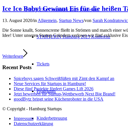
Ice Ice Baby! Gewinnt Eis für die heißen T
STARTERiN Hamburg 2025 Konferenz
13. August 2020
/
in
Allgemein
,
Startup News
/
von
Sarah Kondratowic
Die Sonne knallt, Sonnencreme fließt in Strömen und manch einer wür
Idee! Unter unseren Startup Gründern verlosen wir fünf exklusive Ei
STARTERiN Hamburg 2025 Konferenz
Weiterlesen
Tickets
Recent Posts
Spiceboys sagen Schweißfüßen mit Zimt den Kampf an
Neue Services für Startups in Hamburg!
Diese fünf Projekte fördert Games Lift 2026
Programm
Jetzt bewerben für Startup-Wettbewerb Next Big Brand!
goodBytz bringt seine Küchenroboter in die USA
© Copyright - Hamburg Startups
Kinderbetreuung
Impressum
Datenschutzerklärung