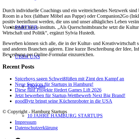
Durch individuelle Coachings und ein weitreichendes Netzwerk sind 
Room in a box (faltbare Möbel aus Pappe) oder Companion2Go (Inkl
positiv beeinflusst werden, die uns und unser alltägliches Leben verä
PARTNER
Vorsitzender des u-instituts. „Als Querschnittsbranche setzt die Kult
Wirtschaft und Politik“, ergänzt Sylvia Hustedt.
Bewerben können sich alle, die in der Kultur- und Kreativwirtschaft s
und anderen Branchen agieren. Eine kurze Beschreibung der Idee, In
Bewerbung per Online-Formular einzureichen.
ÜBER UNS
Recent Posts
Spiceboys sagen Schweißfüßen mit Zimt den Kampf an
Neue Services für Startups in Hamburg!
Über uns
Diese fünf Projekte fördert Games Lift 2026
Jetzt bewerben für Startup-Wettbewerb Next Big Brand!
goodBytz bringt seine Küchenroboter in die USA
© Copyright - Hamburg Startups
10 JAHRE HAMBURG STARTUPS
Impressum
Datenschutzerklärung