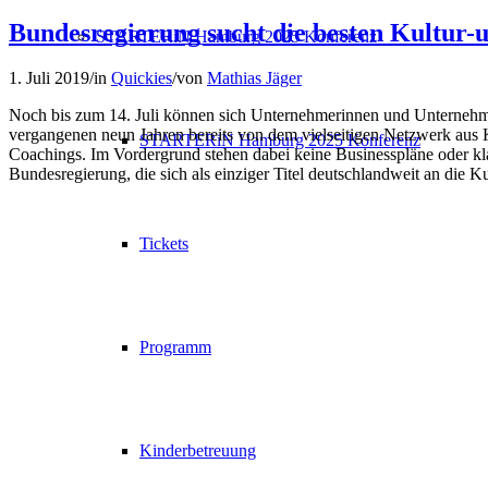
Bundesregierung sucht die besten Kultur-
STARTERiN Hamburg 2025 Konferenz
1. Juli 2019
/
in
Quickies
/
von
Mathias Jäger
Noch bis zum 14. Juli können sich Unternehmerinnen und Unternehm
vergangenen neun Jahren bereits von dem vielseitigen Netzwerk aus 
STARTERiN Hamburg 2025 Konferenz
Coachings. Im Vordergrund stehen dabei keine Businesspläne oder k
Bundesregierung, die sich als einziger Titel deutschlandweit an die Ku
Tickets
Programm
Kinderbetreuung