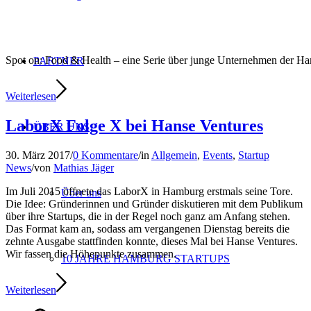
Spot on: Food & Health – eine Serie über junge Unternehmen der 
PARTNER
Weiterlesen
LaborX Folge X bei Hanse Ventures
ÜBER UNS
30. März 2017
/
0 Kommentare
/
in
Allgemein
,
Events
,
Startup
News
/
von
Mathias Jäger
Im Juli 2015 öffnete das LaborX in Hamburg erstmals seine Tore.
Über uns
Die Idee: Gründerinnen und Gründer diskutieren mit dem Publikum
über ihre Startups, die in der Regel noch ganz am Anfang stehen.
Das Format kam an, sodass am vergangenen Dienstag bereits die
zehnte Ausgabe stattfinden konnte, dieses Mal bei Hanse Ventures.
Wir fassen die Höhepunkte zusammen.
10 JAHRE HAMBURG STARTUPS
Weiterlesen