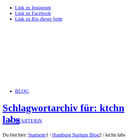
Link zu Instagram
Link zu Facebook
Link zu Rss dieser Seite
BLOG
Schlagwortarchiv für: ktchn
labs
STARTERiN
Du bist hier:
Startseite
1
/
Hamburg Startups Blog
2
/
ktchn labs