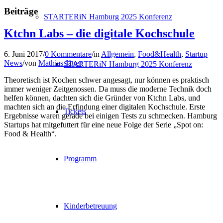
Beiträge
STARTERiN Hamburg 2025 Konferenz
Ktchn Labs – die digitale Kochschule
6. Juni 2017
/
0 Kommentare
/
in
Allgemein
,
Food&Health
,
Startup
News
/
von
Mathias Jäger
STARTERiN Hamburg 2025 Konferenz
Theoretisch ist Kochen schwer angesagt, nur können es praktisch
immer weniger Zeitgenossen. Da muss die moderne Technik doch
helfen können, dachten sich die Gründer von Ktchn Labs, und
machten sich an die Erfindung einer digitalen Kochschule. Erste
Tickets
Ergebnisse waren gerade bei einigen Tests zu schmecken. Hamburg
Startups hat mitgefuttert für eine neue Folge der Serie „Spot on:
Food & Health“.
Programm
Kinderbetreuung