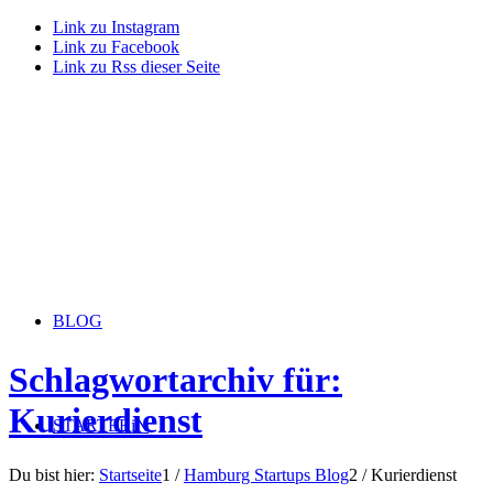
Link zu Instagram
Link zu Facebook
Link zu Rss dieser Seite
BLOG
Schlagwortarchiv für:
Kurierdienst
STARTERiN
Du bist hier:
Startseite
1
/
Hamburg Startups Blog
2
/
Kurierdienst