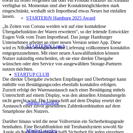
etwas im Hotel vergessen hat oder ein Produkt exklusiv im Ausland
verfügbar ist. Momentan sind aber Kontaktmöglichkeiten stark
eingeschränkt, weshalb sich Importhead etwas Neues hat einfallen
lassen.
STARTERiN Hamburg 2025 Award
„In Zeiten von Corona werden wir auf eine kontaktlose
Übergabefunktion der Waren erweitern“, so der leitende Entwickler
Eugen Volk vom Team Importhead. Das junge Hamburger
Unternehmen arbeitet an einer neuen Version seiner App. Diese
STARTERiN Lunch
wird es Nutzern ermöglichen ihre Lieferung vollkommen kontaktlos
entgegenzunehmen. Mit einer neuen Auswahlfunktion können
Nutzer zukünftig entscheiden, ob sie eine direkte Übergabe
wünschen oder den Service von ausgewählten Storage-Partnern
nutzen möchten.
STARTUP CLUB
Die direkte Übergabe zwischen Empfänger und Überbringer kann
mithilfe von Bestätigungscodes ebenfalls kontaktlos erfolgen.
Zurzeit erfolgt der Warenaustausch nach einer Bestätigung mittels
Unterschrift auf einem Display, was den aktuellen Abstandsregeln
nicht gerecht wird. Die Unterschrift auf dem Display ersetzt der
Startup Übersicht
Austausch einer zuvor gesendeten Zahlenkombination auf dem
Smartphone des Nutzers.
Darüber hinaus wird die neue Vollversion ein Sicherheitsupgrade
beinhalten. Eine Bezahlfunktion mit Treuhandsystem sowohl für
Mitglied werden
Apple als auch für Android schafft Sicherheit für jeden einzelnen