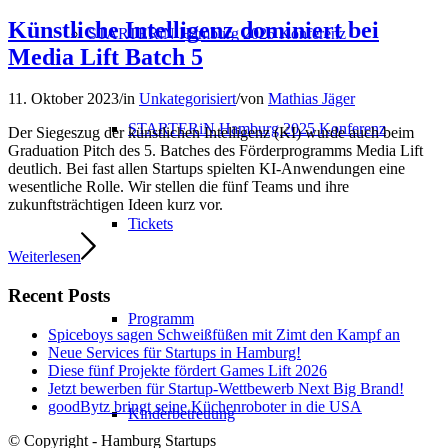
Künstliche Intelligenz dominiert bei
STARTERiN Hamburg 2025 Konferenz
Media Lift Batch 5
11. Oktober 2023
/
in
Unkategorisiert
/
von
Mathias Jäger
STARTERiN Hamburg 2025 Konferenz
Der Siegeszug der künstlichen Intelligenz (KI) wurde auch beim
Graduation Pitch des 5. Batches des Förderprogramms Media Lift
deutlich. Bei fast allen Startups spielten KI-Anwendungen eine
wesentliche Rolle. Wir stellen die fünf Teams und ihre
zukunftsträchtigen Ideen kurz vor.
Tickets
Weiterlesen
Recent Posts
Programm
Spiceboys sagen Schweißfüßen mit Zimt den Kampf an
Neue Services für Startups in Hamburg!
Diese fünf Projekte fördert Games Lift 2026
Jetzt bewerben für Startup-Wettbewerb Next Big Brand!
goodBytz bringt seine Küchenroboter in die USA
Kinderbetreuung
© Copyright - Hamburg Startups