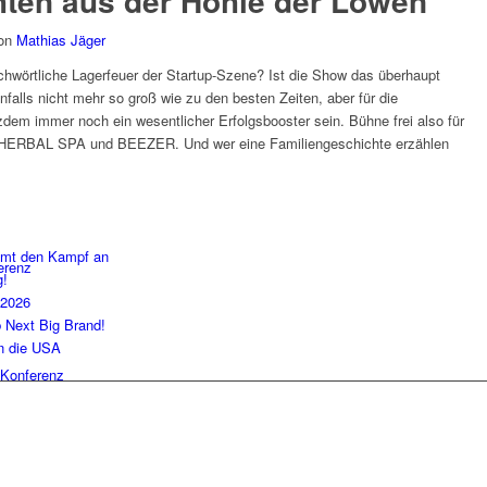
hten aus der Höhle der Löwen
on
Mathias Jäger
ichwörtliche Lagerfeuer der Startup-Szene? Ist die Show das überhaupt
falls nicht mehr so groß wie zu den besten Zeiten, aber für die
zdem immer noch ein wesentlicher Erfolgsbooster sein. Bühne frei also für
HERBAL SPA und BEEZER. Und wer eine Familiengeschichte erzählen
imt den Kampf an
erenz
g!
 2026
b Next Big Brand!
in die USA
Konferenz