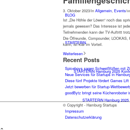
Familiengeschic
3. Oktober 2023
/
in
Allgemein
,
Events
/
v
BLOG
Ist „Die Höhle der Löwen“ noch das spr
jemals gewesen? Das Interesse ist jeden
Teilnehmenden kann der TV-Auftritt trot
Die Ölfreunde, Compounder, LOOKAS, 
STARTERiN
kann, ist klar im Vorteil.
Weiterlesen
Recent Posts
Spiceboys sagen Schweißfüßen mit Z
STARTERiN Hamburg 2025 Konf
Neue Services für Startups in Hambur
Diese fünf Projekte fördert Games Lift
Jetzt bewerben für Startup-Wettbewer
goodBytz bringt seine Küchenroboter 
STARTERiN Hamburg 2025 
© Copyright - Hamburg Startups
Impressum
Datenschutzerklärung
Tickets