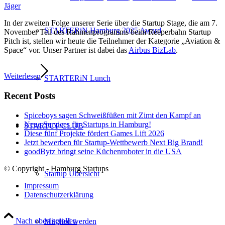
Jäger
In der zweiten Folge unserer Serie über die Startup Stage, die am 7.
STARTERiN Hamburg 2025 Award
November Teil des Rahmenprogramms beim Reeperbahn Startup
Pitch ist, stellen wir heute die Teilnehmer der Kategorie „Aviation &
Space“ vor. Unser Partner ist dabei das
Airbus BizLab
.
Weiterlesen
STARTERiN Lunch
Recent Posts
Spiceboys sagen Schweißfüßen mit Zimt den Kampf an
Neue Services für Startups in Hamburg!
STARTUP CLUB
Diese fünf Projekte fördert Games Lift 2026
Jetzt bewerben für Startup-Wettbewerb Next Big Brand!
goodBytz bringt seine Küchenroboter in die USA
© Copyright - Hamburg Startups
Startup Übersicht
Impressum
Datenschutzerklärung
Nach oben scrollen
Mitglied werden