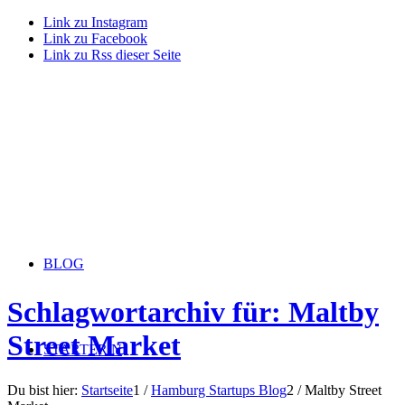
Link zu Instagram
Link zu Facebook
Link zu Rss dieser Seite
BLOG
Schlagwortarchiv für: Maltby
Street Market
STARTERiN
Du bist hier:
Startseite
1
/
Hamburg Startups Blog
2
/
Maltby Street