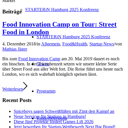
Market
STARTERiN Hamburg 2025 Konferenz
Beiträge
Food Innovation Camp on Tour: Street
Food in London
STARTERiN Hamburg 2025 Konferenz
4. Dezember 2018
/
in
Allgemein
,
Food&Health
,
Startup News
/
von
Mathias Jäger
Bis zum
Food Innovation Camp
am 20. Mai 2019 dauert es noch
Tickets
ein bisschen. In der Zwischenzeit setzen wir unsere kleine Serie
über Street Food aus aller Welt fort. Die Reise führt uns heute nach
London, wo es sich wahrhaft königlich speisen lässt.
Weiterlesen
Programm
Recent Posts
Spiceboys sagen Schweißfüßen mit Zimt den Kampf an
Neue Services für Startups in Hamburg!
Kinderbetreuung
Diese fünf Projekte fördert Games Lift 2026
Jetzt bewerben für Startup-Wettbewerb Next Big Brand!