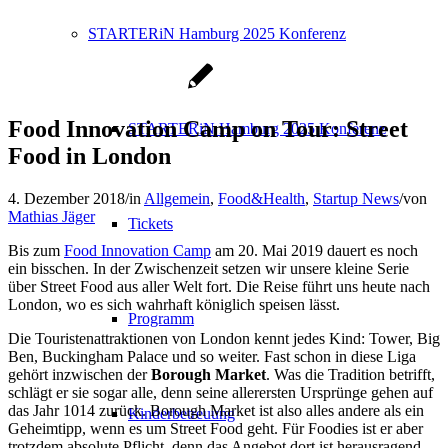
STARTERiN Hamburg 2025 Konferenz
Food Innovation Camp on Tour: Street
STARTERiN Hamburg 2025 Konferenz
Food in London
4. Dezember 2018
/
in
Allgemein
,
Food&Health
,
Startup News
/
von
Mathias Jäger
Tickets
Bis zum
Food Innovation Camp
am 20. Mai 2019 dauert es noch
ein bisschen. In der Zwischenzeit setzen wir unsere kleine Serie
über Street Food aus aller Welt fort. Die Reise führt uns heute nach
London, wo es sich wahrhaft königlich speisen lässt.
Programm
Die Touristenattraktionen von London kennt jedes Kind: Tower, Big
Ben, Buckingham Palace und so weiter. Fast schon in diese Liga
gehört inzwischen der
Borough Market
. Was die Tradition betrifft,
schlägt er sie sogar alle, denn seine allerersten Ursprünge gehen auf
das Jahr 1014 zurück. Borough Market ist also alles andere als ein
Kinderbetreuung
Geheimtipp, wenn es um Street Food geht. Für Foodies ist er aber
trotzdem absolute Pflicht, denn das Angebot dort ist herausragend.