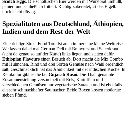
Scotch Eggs
. Die schottischen Eier werden mit Wurstbrät umhüllt,
paniert und schließlich frittiert. Richtig zubereitet, ist das Eigelb
noch leicht flüssig.
Spezialitäten aus Deutschland, Äthiopien,
Indien und dem Rest der Welt
Eine richtige Street Food Tour ist auch immer eine kleine Weltreise.
Wir lassen dabei mal German Deli mit Bratwurst und Sauerkraut
(steht da genau so auf der Karte) links liegen und statten dafür
Ethiopian Flavours
einen Besuch ab. Dort macht die Mix Combo
mit Hühnchen, Rind und drei Sorten Gemüse nach Wahl ordentlich
satt. Geschmacklich hat das Ähnlichkeit mit der indischen Küche. In
Reinkultur gibt es die bei
Gujarati Rasoi
. Die Thali genannte
Zusammenstellung versammelt mit Reis, Kartoffeln und
verschiedenen Gemüsen nur vegetarische Zutaten und ist ebenfalls
ein sehr schmackhafter Sattmacher. Beide Boxen kosten moderate
sieben Pfund.