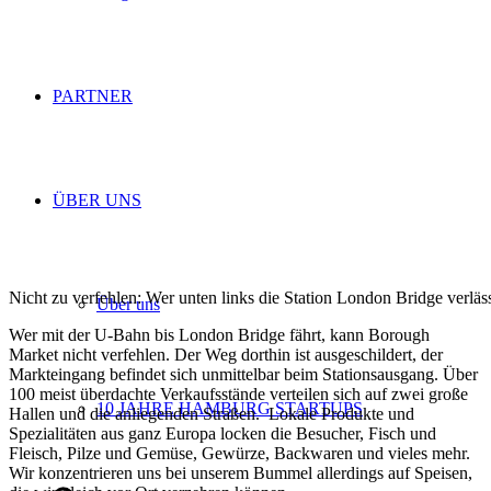
PARTNER
ÜBER UNS
Nicht zu verfehlen: Wer unten links die Station London Bridge verlä
Über uns
Wer mit der U-Bahn bis London Bridge fährt, kann Borough
Market nicht verfehlen. Der Weg dorthin ist ausgeschildert, der
Markteingang befindet sich unmittelbar beim Stationsausgang. Über
100 meist überdachte Verkaufsstände verteilen sich auf zwei große
10 JAHRE HAMBURG STARTUPS
Hallen und die anliegenden Straßen. Lokale Produkte und
Spezialitäten aus ganz Europa locken die Besucher, Fisch und
Fleisch, Pilze und Gemüse, Gewürze, Backwaren und vieles mehr.
Wir konzentrieren uns bei unserem Bummel allerdings auf Speisen,