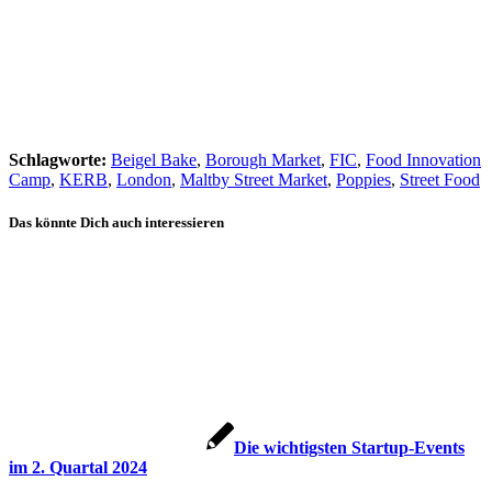
Schlagworte:
Beigel Bake
,
Borough Market
,
FIC
,
Food Innovation
Camp
,
KERB
,
London
,
Maltby Street Market
,
Poppies
,
Street Food
Das könnte Dich auch interessieren
Die wichtigsten Startup-Events
im 2. Quartal 2024