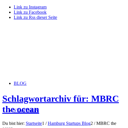
Link zu Instagram
Link zu Facebook
Link zu Rss dieser Seite
BLOG
Schlagwortarchiv für: MBRC
the ocean
STARTERiN
Du bist hier:
Startseite
1
/
Hamburg Startups Blog
2
/
MBRC the