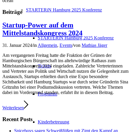
ocean
STARTERiN Hamburg 2025 Konferenz
Beiträge
Startup-Power auf dem
Mittelstandskongress 2024
STARTERiN Hamburg 2025 Konferenz
31. Januar 2024
/
in
Allgemein
,
Events
/
von
Mathias Jäger
Am vergangenen Freitag hatte die Fraktion der Grünen der
Hamburgischen Bürgerschaft ins altehrwürdige Rathaus zum
Tickets
Mittelstandskongress 2024 eingeladen. Zahlreiche Vertreterinnen
und Vertreter aus Politik und Wirtschaft nutzen die Gelegenheit zum
Austausch, Startups erhielten durch eine Expo besondere
Sichtbarkeit und Hamburg Startups war durch seine Gründerin Sina
Gritzuhn bei einer Podiumsdiskussion vertreten. Welche Themen
dabei im Vordergrund standen, erfahrt ihr in diesem Beitrag.
Programm
Weiterlesen
Recent Posts
Kinderbetreuung
Spiceboys sagen Schweißfüßen mit Zimt den Kampf an