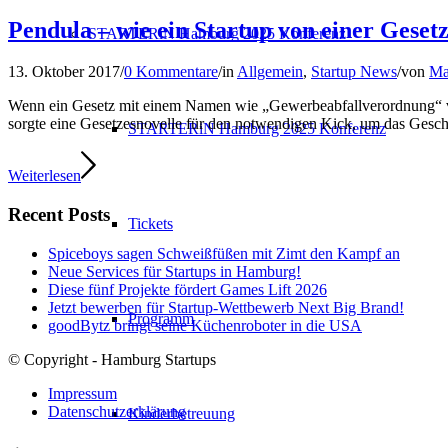
Pendula – wie ein Startup von einer Gesetz
STARTERiN Hamburg 2025 Konferenz
13. Oktober 2017
/
0 Kommentare
/
in
Allgemein
,
Startup News
/
von
Ma
Wenn ein Gesetz mit einem Namen wie „Gewerbeabfallverordnung“ vera
sorgte eine Gesetzesnovelle für den notwendigen Kick, um das Gesch
STARTERiN Hamburg 2025 Konferenz
Weiterlesen
Recent Posts
Tickets
Spiceboys sagen Schweißfüßen mit Zimt den Kampf an
Neue Services für Startups in Hamburg!
Diese fünf Projekte fördert Games Lift 2026
Jetzt bewerben für Startup-Wettbewerb Next Big Brand!
Programm
goodBytz bringt seine Küchenroboter in die USA
© Copyright - Hamburg Startups
Impressum
Datenschutzerklärung
Kinderbetreuung