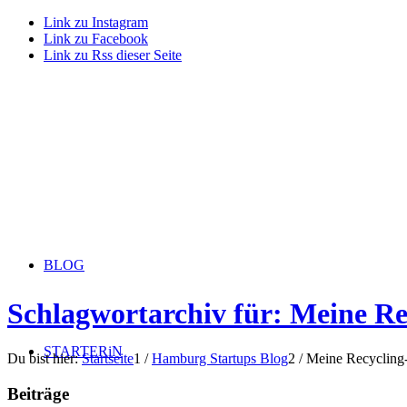
Link zu Instagram
Link zu Facebook
Link zu Rss dieser Seite
BLOG
Schlagwortarchiv für: Meine R
STARTERiN
Du bist hier:
Startseite
1
/
Hamburg Startups Blog
2
/
Meine Recyclin
Beiträge