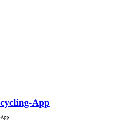
ecycling-App
g-App