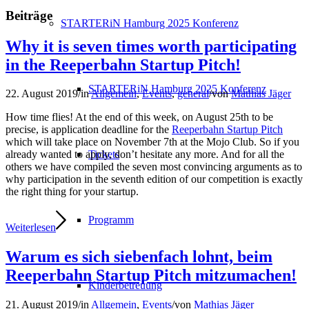
Beiträge
STARTERiN Hamburg 2025 Konferenz
Why it is seven times worth participating
in the Reeperbahn Startup Pitch!
STARTERiN Hamburg 2025 Konferenz
22. August 2019
/
in
Allgemein
,
Events
,
general
/
von
Mathias Jäger
How time flies! At the end of this week, on August 25th to be
precise, is application deadline for the
Reeperbahn Startup Pitch
which will take place on November 7th at the Mojo Club. So if you
Tickets
already wanted to apply, don’t hesitate any more. And for all the
others we have compiled the seven most convincing arguments as to
why participation in the seventh edition of our competition is exactly
the right thing for your startup.
Programm
Weiterlesen
Warum es sich siebenfach lohnt, beim
Reeperbahn Startup Pitch mitzumachen!
Kinderbetreuung
21. August 2019
/
in
Allgemein
,
Events
/
von
Mathias Jäger