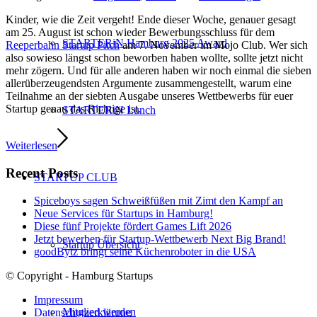
Kinder, wie die Zeit vergeht! Ende dieser Woche, genauer gesagt
am 25. August ist schon wieder Bewerbungsschluss für dem
STARTERiN Hamburg 2025 Award
Reeperbahn Startup Pitch
am 7. November im Mojo Club. Wer sich
also sowieso längst schon beworben haben wollte, sollte jetzt nicht
mehr zögern. Und für alle anderen haben wir noch einmal die sieben
allerüberzeugendsten Argumente zusammengestellt, warum eine
Teilnahme an der siebten Ausgabe unseres Wettbewerbs für euer
Startup genau das Richtige ist.
STARTERiN Lunch
Weiterlesen
Recent Posts
STARTUP CLUB
Spiceboys sagen Schweißfüßen mit Zimt den Kampf an
Neue Services für Startups in Hamburg!
Diese fünf Projekte fördert Games Lift 2026
Jetzt bewerben für Startup-Wettbewerb Next Big Brand!
Startup Übersicht
goodBytz bringt seine Küchenroboter in die USA
© Copyright - Hamburg Startups
Impressum
Mitglied werden
Datenschutzerklärung