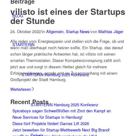
Beiträge
vilisto ist eines der Startups
BLOG
der Stunde
24. Oktober 2022
/
in
Allgemein
,
Startup News
/
von
Mathias Jäger
Alle reden vom Energiesparen und stellen sich die Frage, ob und
STARTERiN
wann man überhaupt noch heizen sollte. Ein Startup, das darauf
schon länger praktische Antworten hat, ist vilisto mit seinen
smarten Thermostaten. Dieser Kompetenzvorsprung zahlt sich
jetzt aus und sorgt in diesem Herbst gleich für mehrere
Erfolgsmeldungen, gerade erst im Zusammenhang mit einem
STARTERiN Hamburg 2025 Konferenz
Großprojekt der Stadt Hamburg.
Weiterlesen
Recent Posts
STARTERiN Hamburg 2025 Konferenz
Spiceboys sagen Schweißfüßen mit Zimt den Kampf an
Neue Services für Startups in Hamburg!
Diese fünf Projekte fördert Games Lift 2026
Jetzt bewerben für Startup-Wettbewerb Next Big Brand!
Tickets