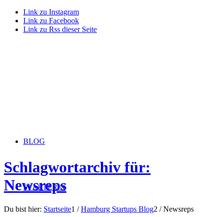
Link zu Instagram
Link zu Facebook
Link zu Rss dieser Seite
BLOG
Schlagwortarchiv für:
Newsreps
STARTERiN
Du bist hier:
Startseite
1
/
Hamburg Startups Blog
2
/
Newsreps