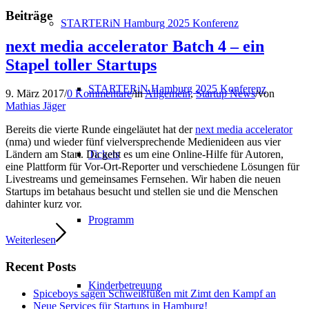
Beiträge
STARTERiN Hamburg 2025 Konferenz
next media accelerator Batch 4 – ein
Stapel toller Startups
STARTERiN Hamburg 2025 Konferenz
9. März 2017
/
0 Kommentare
/
in
Allgemein
,
Startup News
/
von
Mathias Jäger
Bereits die vierte Runde eingeläutet hat der
next media accelerator
(nma) und wieder fünf vielversprechende Medienideen aus vier
Tickets
Ländern am Start. Da geht es um eine Online-Hilfe für Autoren,
eine Plattform für Vor-Ort-Reporter und verschiedene Lösungen für
Livestreams und gemeinsames Fernsehen. Wir haben die neuen
Startups im betahaus besucht und stellen sie und die Menschen
dahinter kurz vor.
Programm
Weiterlesen
Recent Posts
Kinderbetreuung
Spiceboys sagen Schweißfüßen mit Zimt den Kampf an
Neue Services für Startups in Hamburg!