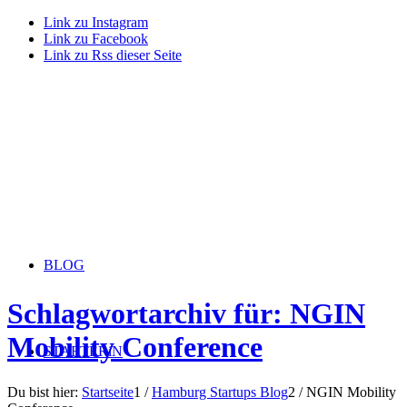
Link zu Instagram
Link zu Facebook
Link zu Rss dieser Seite
BLOG
Schlagwortarchiv für: NGIN
Mobility Conference
STARTERiN
Du bist hier:
Startseite
1
/
Hamburg Startups Blog
2
/
NGIN Mobility