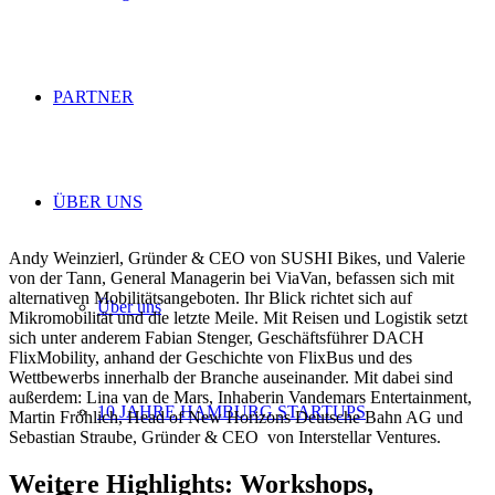
PARTNER
ÜBER UNS
Andy Weinzierl, Gründer & CEO von SUSHI Bikes, und Valerie
von der Tann, General Managerin bei ViaVan, befassen sich mit
alternativen Mobilitätsangeboten. Ihr Blick richtet sich auf
Über uns
Mikromobilität und die letzte Meile. Mit Reisen und Logistik setzt
sich unter anderem Fabian Stenger, Geschäftsführer DACH
FlixMobility, anhand der Geschichte von FlixBus und des
Wettbewerbs innerhalb der Branche auseinander. Mit dabei sind
außerdem: Lina van de Mars, Inhaberin Vandemars Entertainment,
10 JAHRE HAMBURG STARTUPS
Martin Fröhlich, Head of New Horizons Deutsche Bahn AG und
Sebastian Straube, Gründer & CEO von Interstellar Ventures.
Weitere Highlights: Workshops,