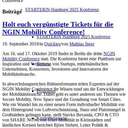
Conference
STARTERiN Hamburg 2025 Konferenz
Beiträge
Holt euch vergünstigte Tickets für die
NGIN Mobility Conference!
STARTERiN Hamburg 2025 Konferenz
19. September 2019
/
in
Quickies
/
von
Mathias Jäger
Am 16. und 17. Oktober 2019 findet in Berlin die dritte
NGIN
Mobility Conference
statt. Die Konferenz bietet eine Plattform zur
Tickets
Inspiration und Vernetzung von Startups, mittelständischen
Unternehmen, Konzernen, Investoren und Innovatoren der
Mobilitätsbranche.
In abwechslungsreichen Bühnenformaten teilen Experten auf der
NGIN Mobility Conference ihr Wissen rund um die Entwicklungen
Programm
der Mobilitätsbranche. Dabei geht es unter anderem um Themen wie
Secure Mobility, New Space und die Gestaltung von Smart Cities.
Wie ein Wandel hin zu einer neuen Form individueller Mobilität vor
dem Hintergrund von Luftverschmutzung, Staus und Platzmangel in
Großstädten gelingen kann, stellt Slavko Bevanda, CPO & CTO
Kinderbetreuung
von SHARE NOW, vor. Über Mobilität in Kleinstädten und
ländlichen Kreisen berichtet Björn Siebert, Leiter Politik &