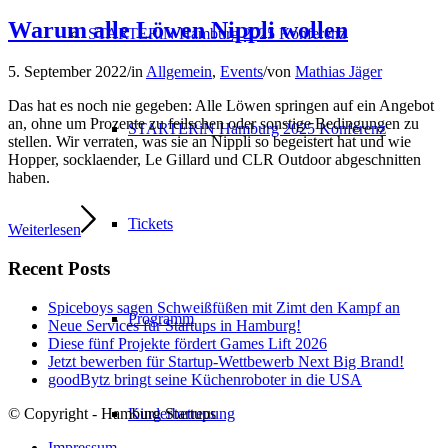
Warum alle Löwen Nippli wollen
STARTERiN Hamburg 2025 Konferenz
5. September 2022
/
in
Allgemein
,
Events
/
von
Mathias Jäger
Das hat es noch nie gegeben: Alle Löwen springen auf ein Angebot
an, ohne um Prozente zu feilschen oder sonstige Bedingungen zu
STARTERiN Hamburg 2025 Konferenz
stellen. Wir verraten, was sie an Nippli so begeistert hat und wie
Hopper, socklaender, Le Gillard und CLR Outdoor abgeschnitten
haben.
Tickets
Weiterlesen
Recent Posts
Spiceboys sagen Schweißfüßen mit Zimt den Kampf an
Programm
Neue Services für Startups in Hamburg!
Diese fünf Projekte fördert Games Lift 2026
Jetzt bewerben für Startup-Wettbewerb Next Big Brand!
goodBytz bringt seine Küchenroboter in die USA
© Copyright - Hamburg Startups
Kinderbetreuung
Impressum