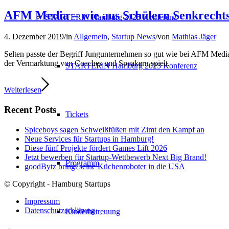
AFM Media – wie aus Schülern Senkrechts
STARTERiN Hamburg 2025 Konferenz
4. Dezember 2019
/
in
Allgemein
,
Startup News
/
von
Mathias Jäger
Selten passte der Begriff Jungunternehmen so gut wie bei AFM Media
der Vermarktung von Coaches und Speakern spielt.
STARTERiN Hamburg 2025 Konferenz
Weiterlesen
Recent Posts
Tickets
Spiceboys sagen Schweißfüßen mit Zimt den Kampf an
Neue Services für Startups in Hamburg!
Diese fünf Projekte fördert Games Lift 2026
Jetzt bewerben für Startup-Wettbewerb Next Big Brand!
Programm
goodBytz bringt seine Küchenroboter in die USA
© Copyright - Hamburg Startups
Impressum
Datenschutzerklärung
Kinderbetreuung