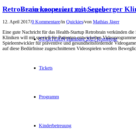
RetroBrain kooperiert mit Segeberger Kli
STARTERiN Hamburg 2025 Konferenz
12. April 2017
/
0 Kommentare
/
in
Quickies
/
von
Mathias Jäger
Eine gute Nachricht für das Health-Startup Retrobrain verkünden di
Kliniken will mit speziell für Patienten entwickelten Videoprogramm
STARTERiN Hamburg 2025 Konferenz
Spieleentwickler für präventive und gesundheitsfördernde Videogame
auf diese Bedürfnisse zugeschnittenen Videospielen werden Beweglichk
Tickets
Programm
Kinderbetreuung