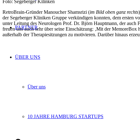
Foto: Segeberger Kilinken
RetroBrain-Gründer Manoucher Shamsrizi (
im Bild oben ganz rechts
der Segeberger Kliniken Gruppe verkündigen konnten, dem ersten von
unter Leitung des Neurologen Prof. Dr. Björn Hauptmann, der auch Fo
PARTNER
freuen uns auch sehr über seine Einschätzung: ‚Mit der MemoreBox h
außerhalb der Therapiesitzungen zu motivieren. Darüber hinaus erzeug
ÜBER UNS
Über uns
10 JAHRE HAMBURG STARTUPS