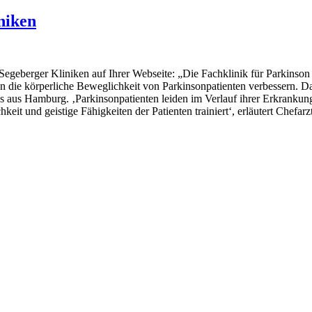
niken
e Segeberger Kliniken auf Ihrer Webseite: „Die Fachklinik für Parki
en die körperliche Beweglichkeit von Parkinsonpatienten verbessern. D
s aus Hamburg. ‚Parkinsonpatienten leiden im Verlauf ihrer Erkranku
eit und geistige Fähigkeiten der Patienten trainiert‘, erläutert Chefar