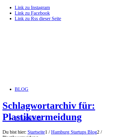
Link zu Instagram
Link zu Facebook
Link zu Rss dieser Seite
BLOG
Schlagwortarchiv für:
Plastikvermeidung
STARTERiN
Du bist hier:
Startseite
1
/
Hamburg Startups Blog
2
/