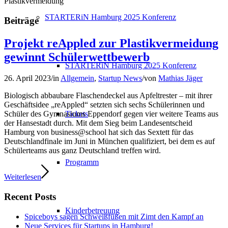
Plastikvermeidung
STARTERiN Hamburg 2025 Konferenz
Beiträge
Projekt reAppled zur Plastikvermeidung
gewinnt Schülerwettbewerb
STARTERiN Hamburg 2025 Konferenz
26. April 2023
/
in
Allgemein
,
Startup News
/
von
Mathias Jäger
Biologisch abbaubare Flaschendeckel aus Apfeltrester – mit ihrer
Geschäftsidee „reAppled“ setzten sich sechs Schülerinnen und
Tickets
Schüler des Gymnasiums Eppendorf gegen vier weitere Teams aus
der Hansestadt durch. Mit dem Sieg beim Landesentscheid
Hamburg von business@school hat sich das Sextett für das
Deutschlandfinale im Juni in München qualifiziert, bei dem es auf
Schülerteams aus ganz Deutschland treffen wird.
Programm
Weiterlesen
Recent Posts
Kinderbetreuung
Spiceboys sagen Schweißfüßen mit Zimt den Kampf an
Neue Services für Startups in Hamburg!