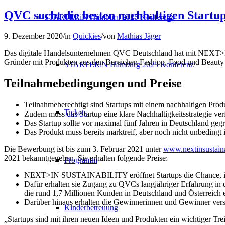
QVC sucht die besten nachhaltigen Startu
STARTERiN Hamburg 2025 Konferenz
9. Dezember 2020
/
in
Quickies
/
von
Mathias Jäger
Das digitale Handelsunternehmen QVC Deutschland hat mit NEXT>IN
Gründer mit Produkten aus den Bereichen Fashion, Food und Beauty
STARTERiN Hamburg 2025 Konferenz
Teilnahmebedingungen und Preise
Teilnahmeberechtigt sind Startups mit einem nachhaltigen Pro
Tickets
Zudem muss das Startup eine klare Nachhaltigkeitsstrategie ver
Das Startup sollte vor maximal fünf Jahren in Deutschland geg
Das Produkt muss bereits marktreif, aber noch nicht unbedingt
Die Bewerbung ist bis zum 3. Februar 2021 unter
www.nextinsustaina
2021 bekanntgegeben. Sie erhalten folgende Preise:
Programm
NEXT>IN SUSTAINABILITY eröffnet Startups die Chance, ihre 
Dafür erhalten sie Zugang zu QVCs langjähriger Erfahrung in
die rund 1,7 Millionen Kunden in Deutschland und Österreich e
Darüber hinaus erhalten die Gewinnerinnen und Gewinner ve
Kinderbetreuung
„Startups sind mit ihren neuen Ideen und Produkten ein wichtiger T