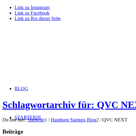
Link zu Instagram
Link zu Facebook
Link zu Rss dieser Seite
BLOG
Schlagwortarchiv für: QVC N
STARTERiN
Du bist hier:
Startseite
1
/
Hamburg Startups Blog
2
/
QVC NEXT
Beiträge