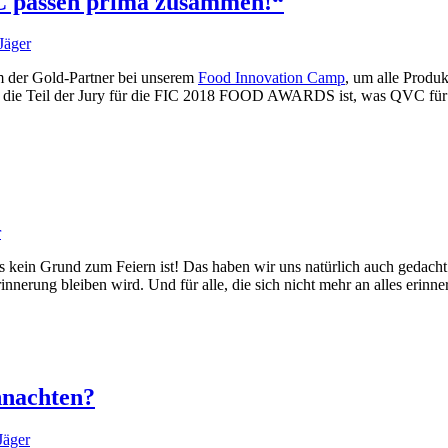
C passen prima zusammen!“
Jäger
 der Gold-Partner bei unserem
Food Innovation Camp
, um alle Produ
, die Teil der Jury für die FIC 2018 FOOD AWARDS ist, was QVC für S
r
s kein Grund zum Feiern ist! Das haben wir uns natürlich auch gedach
innerung bleiben wird. Und für alle, die sich nicht mehr an alles erinn
hnachten?
Jäger