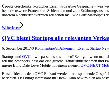
Üppige Geschenke, köstliches Essen, großartige Gespräche – was wie 
bemerkenswerte Frauen zum Schlemmen und zum Erfahrungsaustausch 
unserem Nachbericht verraten wir schon mal, wie Brusthaartoupets d
Weiterlesen
QVC bietet Startups alle relevanten Verka
6. September 2017
/
0 Kommentare
/
in
Allgemein
,
Events
,
Startup New
Startups und
QVC
– wie passt das zusammen? Sehr gut, wenn man sic
wir uns besonders, dass das erfolgreiche Handelsunternehmen und Pa
unsere Blind Date Love Mobile mit einem eigenen
QVC NEXT Mobi
Entscheider aus dem QVC Einkauf werden darin spannende Gespräch
berichten. Das klingt interessant für Dich? Dann bewirb dich am best