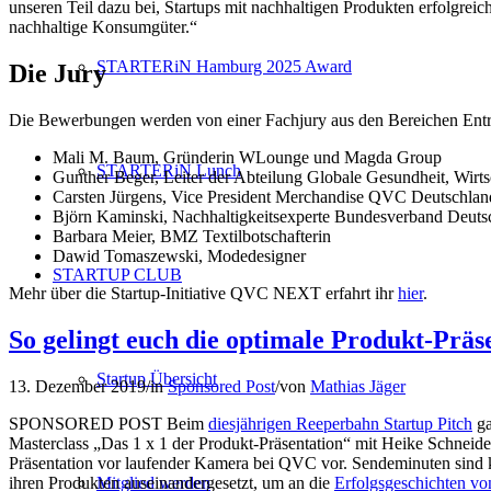
unseren Teil dazu bei, Startups mit nachhaltigen Produkten erfolgre
nachhaltige Konsumgüter.“
STARTERiN Hamburg 2025 Award
Die Jury
Die Bewerbungen werden von einer Fachjury aus den Bereichen Entrep
Mali M. Baum, Gründerin WLounge und Magda Group
STARTERiN Lunch
Gunther Beger, Leiter der Abteilung Globale Gesundheit, Wir
Carsten Jürgens, Vice President Merchandise QVC Deutschlan
Björn Kaminski, Nachhaltigkeitsexperte Bundesverband Deutsc
Barbara Meier, BMZ Textilbotschafterin
Dawid Tomaszewski, Modedesigner
STARTUP CLUB
Mehr über die Startup-Initiative QVC NEXT erfahrt ihr
hier
.
So gelingt euch die optimale Produkt-Präs
Startup Übersicht
13. Dezember 2019
/
in
Sponsored Post
/
von
Mathias Jäger
SPONSORED POST Beim
diesjährigen Reeperbahn Startup Pitch
ga
Masterclass „Das 1 x 1 der Produkt-Präsentation“ mit Heike Schneide
Präsentation vor laufender Kamera bei QVC vor. Sendeminuten sind ko
ihren Produkten auseinandergesetzt, um an die
Erfolgsgeschichten vo
Mitglied werden