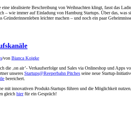
eine idealisierte Beschreibung von Weihnachten klingt, fasst das Lad
– wie immer auf Einladung von Hamburg Startups. Über das, was sie 
as Gründerinnenleben leichter machen – und noch ein paar Geheimniss
ufskanäle
s
/
von
Bianca Koigke
h die ‚on air’- Verkaufserfolge und Sales via Onlineshop und Apps 
rtner unseres
Startups@Reeperbahn Pitches
seine neue Startup-Initia
le
bereichert.
e mit innovativen Produkt-Startups führen und die Möglichkeit nu
en gleich
hier
für ein Gespräch!