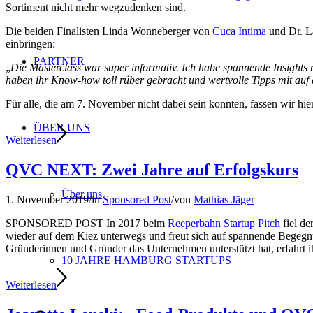
Sortiment nicht mehr wegzudenken sind.
Die beiden Finalisten Linda Wonneberger von
Cuca Intima
und Dr. L
einbringen:
PARTNER
„
Die Masterclass war super informativ. Ich habe spannende Insights
haben ihr Know-how toll rüber gebracht und wertvolle Tipps mit auf 
Für alle, die am 7. November nicht dabei sein konnten, fassen wir hi
ÜBER UNS
Weiterlesen
QVC NEXT: Zwei Jahre auf Erfolgskurs
Über uns
1. November 2019
/
in
Sponsored Post
/
von
Mathias Jäger
SPONSORED POST In 2017 beim
Reeperbahn Startup Pitch
fiel de
wieder auf dem Kiez unterwegs und freut sich auf spannende Begegnu
Gründerinnen und Gründer das Unternehmen unterstützt hat, erfahrt ih
10 JAHRE HAMBURG STARTUPS
Weiterlesen