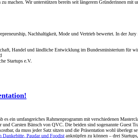
ich zu machen. Wir unterstützen bereits seit längerem Gründerinnen mi
reneurship, Nachhaltigkeit, Mode und Vertrieb bewertet. In der Jury s
tschaft, Handel und ländliche Entwicklung im Bundesministerium für 
d
he Startups e.V.
entation!
b es ein umfangreiches Rahmenprogramm mit verschiedenen Masterclasse
r und Carsten Bänsch von QVC. Die beiden sind sogenannte Guest Traine
stbar, da muss jeder Satz sitzen und die Präsentation wohl überlegt s
n Dankebitte, Paudar und Foodist
anknüpfen zu können – drei Startups, 