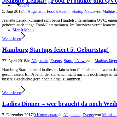
Jeanette Lenski: „Food-Produkte und QV
Suche
5. Juni 2018
/
in
Allgemein
,
Food&Health
,
Startup News
/
von
Mathias 
Jeanette Lenski kümmert sich beim Handelsunternehmen QVC, einem
gehören auch junge Food-Unternehmen. Im Interview verrät Jeanette
Menü
Menü
Weiterlesen
Hamburg Startups feiert 5. Geburtstag!
27. April 2018
/
in
Allgemein
,
Events
,
Startup News
/
von
Mathias Jäge
Hamburg Startups wird in diesem Jahr schon fünf Jahre alt – wenn da
geschmissen. Ein Abend, der sicherlich nicht nur uns noch lange in Er
unsere Geschichte gern noch einmal zusammen.
Weiterlesen
Ladies Dinner – wer braucht da noch Wei
7. Dezember 2017
/
0 Kommentare
/
in
Allgemein
,
Events
/
von
Mathias 