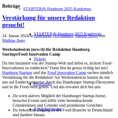
Beiträge
STARTERiN Hamburg 2025 Konferenz
Verstärkung für unsere Redaktion
gesucht!
STARTERiN Hamburg 2025 Konferenz
24. Januar 2024
/
in
Allgemein
,
HHStartups
,
Startup News
/
von
Mathias Jäger
Werkstudent:in (m/w/d) für Redaktion Hamburg
Startups/Food Innovation Camp
Tickets
Du bist fasziniert von der Startup-Welt und liebst es, leckere Food-
Innovationen zu entdecken? Dann bist du genau richtig bei uns!
Hamburg Startups
und das
Food Innovation Camp
suchen nämlich
Verstärkung für die Redaktion! Als Werkstudent:in kannst du mit
uns auf Entdeckungsreise durch das Hamburger Startup-Ökosystem
Programm
und in die Food-Welt gehen. Und das erwartet dich bei uns:
Du wirst aktives Mitglied der Hamburger Startup-Szene,
besuchst Events und triffst viele beeindruckende
Gründerinnen und Gründer und prominente Gesichter.
Kinderbetreuung
Du bekommst Zugang zu der Food-Branche in Deutschland
und darüber hinaus.