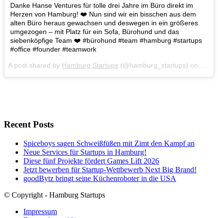
Danke Hanse Ventures für tolle drei Jahre im Büro direkt im
Herzen von Hamburg! ❤️ Nun sind wir ein bisschen aus dem
alten Büro heraus gewachsen und deswegen in ein größeres
umgezogen – mit Platz für ein Sofa, Bürohund und das
siebenköpfige Team ❤️ #bürohund #team #hamburg #startups
#office #founder #teamwork
A post shared by
Hamburg Startups
(@hamburg_startups) on
Dec 7
Recent Posts
Spiceboys sagen Schweißfüßen mit Zimt den Kampf an
Neue Services für Startups in Hamburg!
Diese fünf Projekte fördert Games Lift 2026
Jetzt bewerben für Startup-Wettbewerb Next Big Brand!
goodBytz bringt seine Küchenroboter in die USA
© Copyright - Hamburg Startups
Impressum