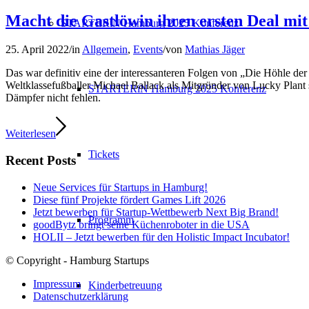
Macht die Gastlöwin ihren ersten Deal m
STARTERiN Hamburg 2025 Konferenz
25. April 2022
/
in
Allgemein
,
Events
/
von
Mathias Jäger
Das war definitiv eine der interessanteren Folgen von „Die Höhle de
Weltklassefußballer Michael Ballack als Mitgründer von Lucky Plant
STARTERiN Hamburg 2025 Konferenz
Dämpfer nicht fehlen.
Weiterlesen
Tickets
Recent Posts
Neue Services für Startups in Hamburg!
Diese fünf Projekte fördert Games Lift 2026
Jetzt bewerben für Startup-Wettbewerb Next Big Brand!
Programm
goodBytz bringt seine Küchenroboter in die USA
HOLII – Jetzt bewerben für den Holistic Impact Incubator!
© Copyright - Hamburg Startups
Impressum
Kinderbetreuung
Datenschutzerklärung