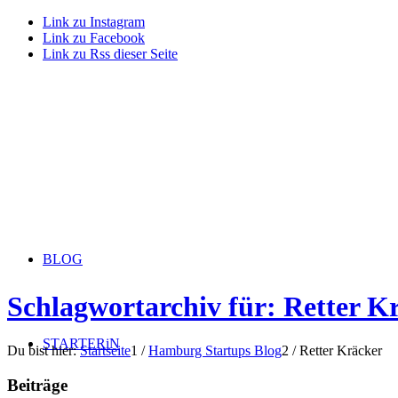
Link zu Instagram
Link zu Facebook
Link zu Rss dieser Seite
BLOG
Schlagwortarchiv für: Retter K
STARTERiN
Du bist hier:
Startseite
1
/
Hamburg Startups Blog
2
/
Retter Kräcker
Beiträge