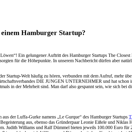
it einem Hamburger Startup?
r Löwen“! Ein gelungener Auftritt des Hamburger Startups The Closest 
 sorgten für die Höhepunkte. In unserem Nachbericht dürfen aber nat
er Startup-Welt häufig zu hören, verbunden mit dem Aufruf, mehr über 
s Wirtschaftsverbandes DIE JUNGEN UNTERNEHMER und hat schon in meh
tmals in der Mehrheit sind. Man darf also gespannt sein, wie sich bei
m aus der Luffa-Gurke namens „Le Gurque“ des Hamburger Startups
T
en Begeisterung aus, ebenso das Gründerpaar Leonie Eißele und Niklas 
blem. Judith Williams und Ralf Dümmel bieten jeweils 100.000 Euro f