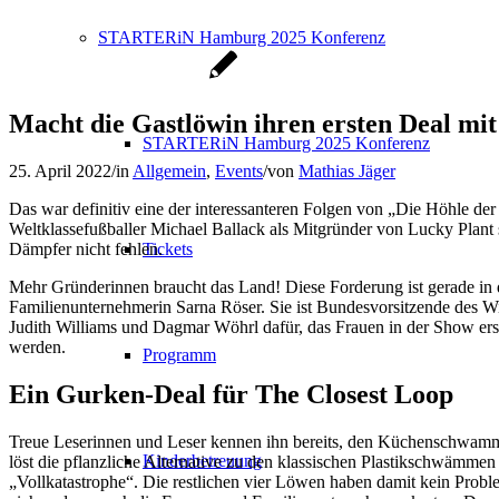
STARTERiN Hamburg 2025 Konferenz
Macht die Gastlöwin ihren ersten Deal m
STARTERiN Hamburg 2025 Konferenz
25. April 2022
/
in
Allgemein
,
Events
/
von
Mathias Jäger
Das war definitiv eine der interessanteren Folgen von „Die Höhle de
Weltklassefußballer Michael Ballack als Mitgründer von Lucky Plant
Dämpfer nicht fehlen.
Tickets
Mehr Gründerinnen braucht das Land! Diese Forderung ist gerade in d
Familienunternehmerin Sarna Röser. Sie ist Bundesvorsitzende de
Judith Williams und Dagmar Wöhrl dafür, das Frauen in der Show ers
werden.
Programm
Ein Gurken-Deal für The Closest Loop
Treue Leserinnen und Leser kennen ihn bereits, den Küchenschwam
Kinderbetreuung
löst die pflanzliche Alternative zu den klassischen Plastikschwämm
„Vollkatastrophe“. Die restlichen vier Löwen haben damit kein Pro