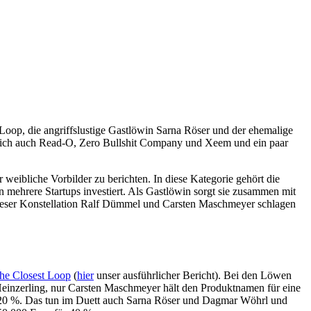
Loop, die angriffslustige Gastlöwin Sarna Röser und der ehemalige
ürlich auch Read-O, Zero Bullshit Company und Xeem und ein paar
weibliche Vorbilder zu berichten. In diese Kategorie gehört die
rere Startups investiert. Als Gastlöwin sorgt sie zusammen mit
 dieser Konstellation Ralf Dümmel und Carsten Maschmeyer schlagen
he Closest Loop
(
hier
unser ausführlicher Bericht). Bei den Löwen
Heinzerling, nur Carsten Maschmeyer hält den Produktnamen für eine
ür 20 %. Das tun im Duett auch Sarna Röser und Dagmar Wöhrl und