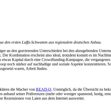
rque den ersten Luffa-Schwamm aus regionalem deutschen Anbau.
niger an den gravierenden Unterschieden bei den abzugebenden Unterne
rt. Die Kombination erscheint also ideal, trotzdem kommt es im Nachhi
o etwas Kapital durch eine Crowdfunding-Kampagne, die vergangenes 
oop noch stärker auf nachhaltige und soziale Aspekte konzentrieren. S
usgesetzt waren, Arbeit finden.
rklären die Macher von
READ-O
. Unmöglich, da die Übersicht zu bek
n anhand seiner Präferenzen (mehr oder weniger spannend, lustig, emot
ene Rezensionen von Laien aus dem Internet auswertet.