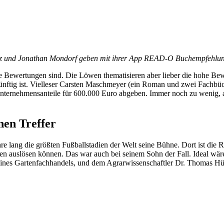
hz und Jonathan Mondorf geben mit ihrer App READ-O Buchempfehlu
che Bewertungen sind. Die Löwen thematisieren aber lieber die hohe B
ünftig ist. Vielleser Carsten Maschmeyer (ein Roman und zwei Fachbüc
ternehmensanteile für 600.000 Euro abgeben. Immer noch zu wenig, als
nen Treffer
re lang die größten Fußballstadien der Welt seine Bühne. Dort ist die 
en auslösen können. Das war auch bei seinem Sohn der Fall. Ideal wäre
 eines Gartenfachhandels, und dem Agrarwissenschaftler Dr. Thomas Hüs