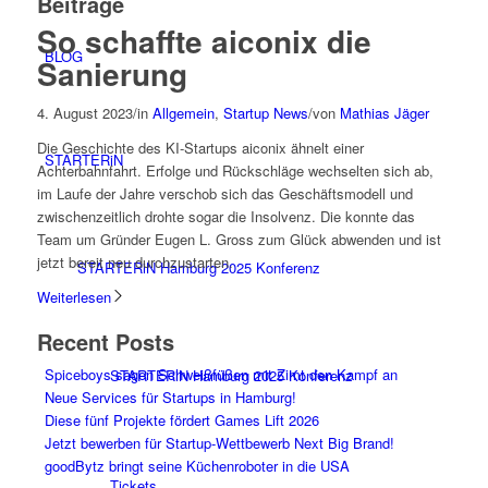
Beiträge
So schaffte aiconix die
BLOG
Sanierung
4. August 2023
/
in
Allgemein
,
Startup News
/
von
Mathias Jäger
Die Geschichte des KI-Startups aiconix ähnelt einer
STARTERiN
Achterbahnfahrt. Erfolge und Rückschläge wechselten sich ab,
im Laufe der Jahre verschob sich das Geschäftsmodell und
zwischenzeitlich drohte sogar die Insolvenz. Die konnte das
Team um Gründer Eugen L. Gross zum Glück abwenden und ist
jetzt bereit neu durchzustarten.
STARTERiN Hamburg 2025 Konferenz
Weiterlesen
Recent Posts
Spiceboys sagen Schweißfüßen mit Zimt den Kampf an
STARTERiN Hamburg 2025 Konferenz
Neue Services für Startups in Hamburg!
Diese fünf Projekte fördert Games Lift 2026
Jetzt bewerben für Startup-Wettbewerb Next Big Brand!
goodBytz bringt seine Küchenroboter in die USA
Tickets