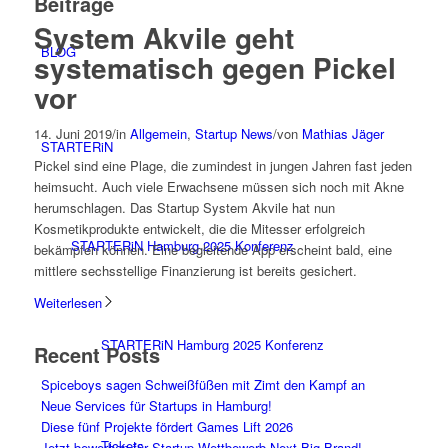
Beiträge
System Akvile geht
BLOG
systematisch gegen Pickel
vor
14. Juni 2019
/
in
Allgemein
,
Startup News
/
von
Mathias Jäger
STARTERiN
Pickel sind eine Plage, die zumindest in jungen Jahren fast jeden
heimsucht. Auch viele Erwachsene müssen sich noch mit Akne
herumschlagen. Das Startup System Akvile hat nun
Kosmetikprodukte entwickelt, die die Mitesser erfolgreich
STARTERiN Hamburg 2025 Konferenz
bekämpfen können. Eine begleitende App erscheint bald, eine
mittlere sechsstellige Finanzierung ist bereits gesichert.
Weiterlesen
STARTERiN Hamburg 2025 Konferenz
Recent Posts
Spiceboys sagen Schweißfüßen mit Zimt den Kampf an
Neue Services für Startups in Hamburg!
Diese fünf Projekte fördert Games Lift 2026
Tickets
Jetzt bewerben für Startup-Wettbewerb Next Big Brand!