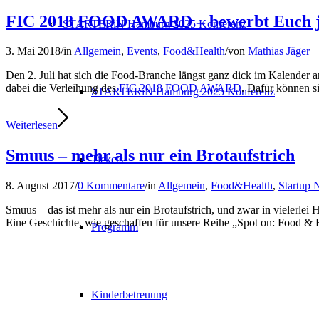
FIC 2018 FOOD AWARD – bewerbt Euch j
STARTERiN Hamburg 2025 Konferenz
3. Mai 2018
/
in
Allgemein
,
Events
,
Food&Health
/
von
Mathias Jäger
Den 2. Juli hat sich die Food-Branche längst ganz dick im Kalende
dabei die Verleihung des
FIC 2018 FOOD AWARD
. Dafür können si
STARTERiN Hamburg 2025 Konferenz
Weiterlesen
Smuus – mehr als nur ein Brotaufstrich
Tickets
8. August 2017
/
0 Kommentare
/
in
Allgemein
,
Food&Health
,
Startup
Smuus – das ist mehr als nur ein Brotaufstrich, und zwar in vielerle
Eine Geschichte, wie geschaffen für unsere Reihe „Spot on: Food & 
Programm
Kinderbetreuung