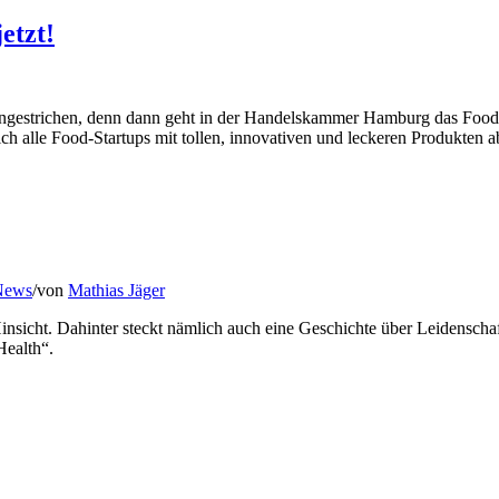
etzt!
r angestrichen, denn dann geht in der Handelskammer Hamburg das Foo
ch alle Food-Startups mit tollen, innovativen und leckeren Produkten a
 News
/
von
Mathias Jäger
i Hinsicht. Dahinter steckt nämlich auch eine Geschichte über Leidensc
Health“.