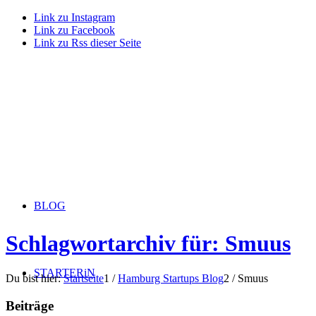
Link zu Instagram
Link zu Facebook
Link zu Rss dieser Seite
BLOG
Schlagwortarchiv für: Smuus
STARTERiN
Du bist hier:
Startseite
1
/
Hamburg Startups Blog
2
/
Smuus
Beiträge