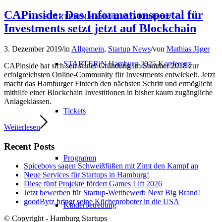
CAPinside: Das Informationsportal für
STARTERiN Hamburg 2025 Konferenz
Investments setzt jetzt auf Blockchain
3. Dezember 2019
/
in
Allgemein
,
Startup News
/
von
Mathias Jäger
STARTERiN Hamburg 2025 Konferenz
CAPinside hat sich seit seiner Gründung im Sommer 2018 zur
erfolgreichsten Online-Community für Investments entwickelt. Jetzt
macht das Hamburger Fintech den nächsten Schritt und ermöglicht
mithilfe einer Blockchain Investitionen in bisher kaum zugängliche
Anlageklassen.
Tickets
Weiterlesen
Recent Posts
Programm
Spiceboys sagen Schweißfüßen mit Zimt den Kampf an
Neue Services für Startups in Hamburg!
Diese fünf Projekte fördert Games Lift 2026
Jetzt bewerben für Startup-Wettbewerb Next Big Brand!
goodBytz bringt seine Küchenroboter in die USA
Kinderbetreuung
© Copyright - Hamburg Startups