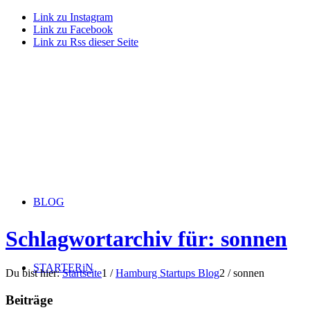
Link zu Instagram
Link zu Facebook
Link zu Rss dieser Seite
BLOG
Schlagwortarchiv für: sonnen
STARTERiN
Du bist hier:
Startseite
1
/
Hamburg Startups Blog
2
/
sonnen
Beiträge