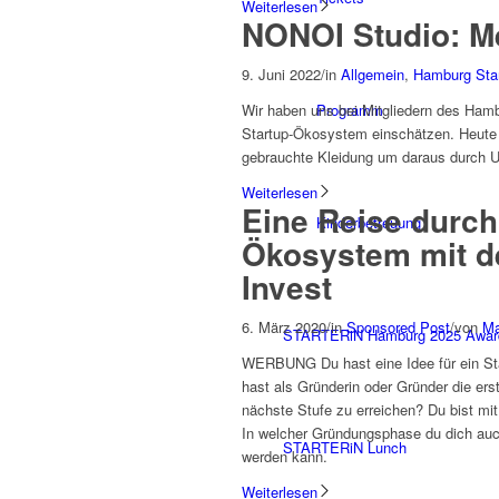
Weiterlesen
NONOI Studio: Me
9. Juni 2022
/
in
Allgemein
,
Hamburg Star
Programm
Wir haben uns bei Mitgliedern des Hamb
Startup-Ökosystem einschätzen. Heute
gebrauchte Kleidung um daraus durch Up
Weiterlesen
Eine Reise durch
Kinderbetreuung
Ökosystem mit d
Invest
6. März 2020
/
in
Sponsored Post
/
von
Ma
STARTERiN Hamburg 2025 Awar
WERBUNG Du hast eine Idee für ein Sta
hast als Gründerin oder Gründer die er
nächste Stufe zu erreichen? Du bist mi
In welcher Gründungsphase du dich auch
STARTERiN Lunch
werden kann.
Weiterlesen