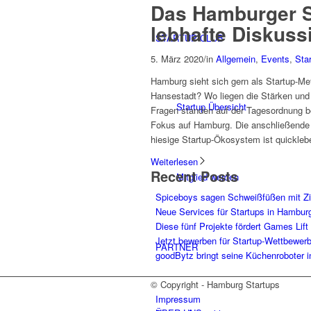
Das Hamburger S
lebhafte Diskuss
STARTUP CLUB
5. März 2020
/
in
Allgemein
,
Events
,
Sta
Hamburg sieht sich gern als Startup-Me
Hansestadt? Wo liegen die Stärken und
Startup Übersicht
Fragen standen auf der Tagesordnung be
Fokus auf Hamburg. Die anschließende D
hiesige Startup-Ökosystem ist quickleb
Weiterlesen
Recent Posts
Mitglied werden
Spiceboys sagen Schweißfüßen mit Z
Neue Services für Startups in Hambur
Diese fünf Projekte fördert Games Lift
Jetzt bewerben für Startup-Wettbewer
PARTNER
goodBytz bringt seine Küchenroboter 
© Copyright - Hamburg Startups
Impressum