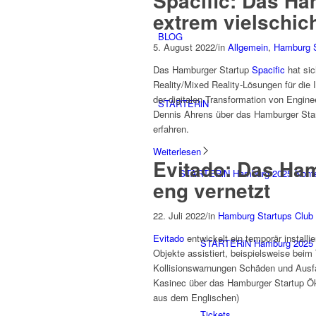
Spacific: Das Ha
extrem vielschic
BLOG
5. August 2022
/
in
Allgemein
,
Hamburg S
Das Hamburger Startup
Spacific
hat sic
Reality/Mixed Reality-Lösungen für die 
der digitalen Transformation von Engin
STARTERiN
Dennis Ahrens über das Hamburger Sta
erfahren.
Weiterlesen
Evitado: Das Ha
STARTERiN Hamburg 2025 Konf
eng vernetzt
22. Juli 2022
/
in
Hamburg Startups Club 
Evitado
entwickelt ein temporär install
STARTERiN Hamburg 2025 
Objekte assistiert, beispielsweise bei
Kollisionswarnungen Schäden und Ausf
Kasinec über das Hamburger Startup Ök
aus dem Englischen)
Tickets