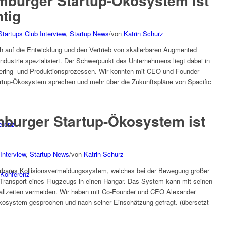
mburger Startup-Ökosystem ist
htig
tartups Club Interview
,
Startup News
/
von
Katrin Schurz
h auf die Entwicklung und den Vertrieb von skalierbaren Augmented
Industrie spezialisiert. Der Schwerpunkt des Unternehmens liegt dabei in
eering- und Produktionsprozessen. Wir konnten mit CEO und Founder
rtup-Ökosystem sprechen und mehr über die Zukunftspläne von Spacific
mburger Startup-Ökosystem ist
erenz
Interview
,
Startup News
/
von
Katrin Schurz
ierbares Kollisionsvermeidungssystem, welches bei der Bewegung großer
Konferenz
m Transport eines Flugzeugs in einen Hangar. Das System kann mit seinen
allzeiten vermeiden. Wir haben mit Co-Founder und CEO Alexander
osystem gesprochen und nach seiner Einschätzung gefragt. (übersetzt