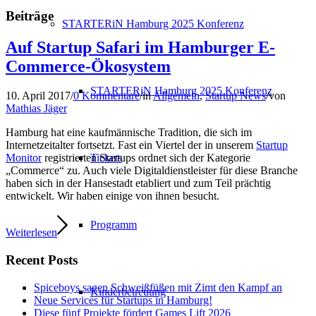
Beiträge
STARTERiN Hamburg 2025 Konferenz
Auf Startup Safari im Hamburger E-
Commerce-Ökosystem
STARTERiN Hamburg 2025 Konferenz
10. April 2017
/
0 Kommentare
/
in
Allgemein
,
Startup News
/
von
Mathias Jäger
Hamburg hat eine kaufmännische Tradition, die sich im
Internetzeitalter fortsetzt. Fast ein Viertel der in unserem
Startup
Tickets
Monitor
registrierten Startups ordnet sich der Kategorie
„Commerce“ zu. Auch viele Digitaldienstleister für diese Branche
haben sich in der Hansestadt etabliert und zum Teil prächtig
entwickelt. Wir haben einige von ihnen besucht.
Programm
Weiterlesen
Recent Posts
Spiceboys sagen Schweißfüßen mit Zimt den Kampf an
Kinderbetreuung
Neue Services für Startups in Hamburg!
Diese fünf Projekte fördert Games Lift 2026