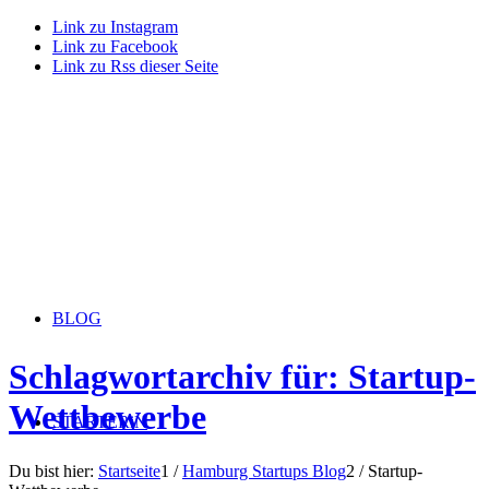
Link zu Instagram
Link zu Facebook
Link zu Rss dieser Seite
BLOG
Schlagwortarchiv für: Startup-
Wettbewerbe
STARTERiN
Du bist hier:
Startseite
1
/
Hamburg Startups Blog
2
/
Startup-