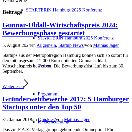
Wettbewerbe
STARTERiN Hamburg 2025 Konferenz
Beiträge
Gunnar-Uldall-Wirtschaftspreis 2024:
Bewerbungsphase gestartet
STARTERiN Hamburg 2025 Konferenz
5. August 2024
/
in
Allgemein
,
Startup News
/
von
Mathias Jäger
Startups aus der Metropolregion Hamburg können sich ab sofort für
den mit insgesamt 15.000 Euro dotierten Gunnar-Uldall-
Tickets
Wirtschaftspreis bewerben. Die Bewerbungsfrist läuft bis zum 30.
September.
Weiterlesen
Programm
Gründerwettbewerbe 2017: 5 Hamburger
Startups unter den Top 50
31. Januar 2018
/
in
Quickies
/
von
Mathias Jäger
Kinderbetreuung
Das zur F.A.Z. Verlagsgruppe gehördende Onlineportal Für-