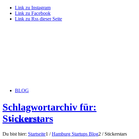
Link zu Instagram
Link zu Facebook
Link zu Rss dieser Seite
BLOG
Schlagwortarchiv für:
Stickerstars
STARTERiN
Du bist hier:
Startseite
1
/
Hamburg Startups Blog
2
/
Stickerstars