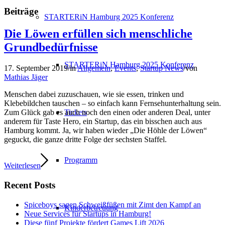
Beiträge
STARTERiN Hamburg 2025 Konferenz
Die Löwen erfüllen sich menschliche
Grundbedürfnisse
STARTERiN Hamburg 2025 Konferenz
17. September 2019
/
in
Allgemein
,
Events
,
Startup News
/
von
Mathias Jäger
Menschen dabei zuzuschauen, wie sie essen, trinken und
Klebebildchen tauschen – so einfach kann Fernsehunterhaltung sein.
Tickets
Zum Glück gab es auch noch den einen oder anderen Deal, unter
anderem für Taste Hero, ein Startup, das ein bisschen auch aus
Hamburg kommt. Ja, wir haben wieder „Die Höhle der Löwen“
geguckt, die ganze dritte Folge der sechsten Staffel.
Programm
Weiterlesen
Recent Posts
Spiceboys sagen Schweißfüßen mit Zimt den Kampf an
Kinderbetreuung
Neue Services für Startups in Hamburg!
Diese fünf Projekte fördert Games Lift 2026