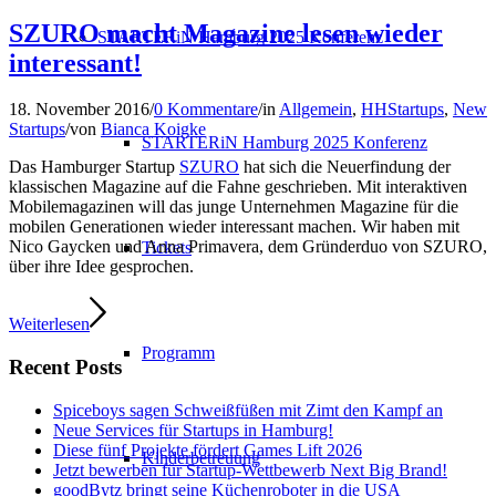
SZURO macht Magazine lesen wieder
STARTERiN Hamburg 2025 Konferenz
interessant!
18. November 2016
/
0 Kommentare
/
in
Allgemein
,
HHStartups
,
New
Startups
/
von
Bianca Koigke
STARTERiN Hamburg 2025 Konferenz
Das Hamburger Startup
SZURO
hat sich die Neuerfindung der
klassischen Magazine auf die Fahne geschrieben. Mit interaktiven
Mobilemagazinen will das junge Unternehmen Magazine für die
mobilen Generationen wieder interessant machen. Wir haben mit
Nico Gaycken und Anna Primavera, dem Gründerduo von SZURO,
Tickets
über ihre Idee gesprochen.
Weiterlesen
Programm
Recent Posts
Spiceboys sagen Schweißfüßen mit Zimt den Kampf an
Neue Services für Startups in Hamburg!
Diese fünf Projekte fördert Games Lift 2026
Kinderbetreuung
Jetzt bewerben für Startup-Wettbewerb Next Big Brand!
goodBytz bringt seine Küchenroboter in die USA